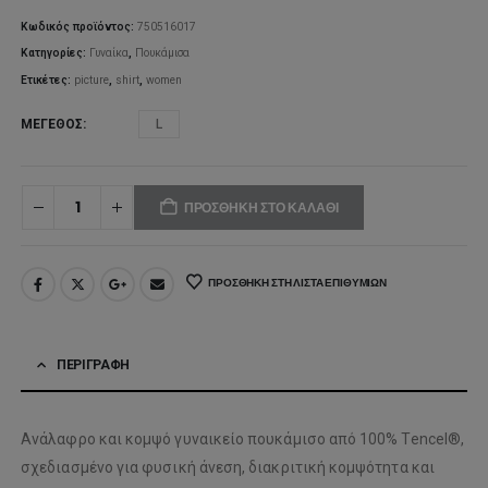
Κωδικός προϊόντος:
750516017
Κατηγορίες:
Γυναίκα
,
Πουκάμισα
Ετικέτες:
picture
,
shirt
,
women
ΜΈΓΕΘΟΣ
L
ΠΡΟΣΘΉΚΗ ΣΤΟ ΚΑΛΆΘΙ
ΠΡΟΣΘΉΚΗ ΣΤΗ ΛΊΣΤΑ ΕΠΙΘΥΜΙΏΝ
ΠΕΡΙΓΡΑΦΉ
Ανάλαφρο και κομψό γυναικείο πουκάμισο από 100% Tencel®,
σχεδιασμένο για φυσική άνεση, διακριτική κομψότητα και