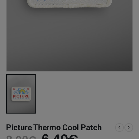
Picture Thermo Cool Patch
Original
Η