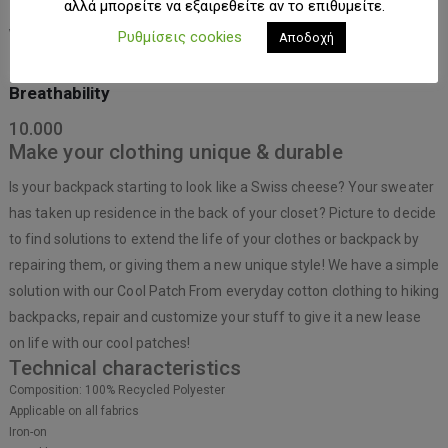
αλλά μπορείτε να εξαιρεθείτε αν το επιθυμείτε.
Waterproofness
Ρυθμίσεις cookies
Αποδοχή
10.000
Breathability
10.000
Make your clothing unique & durable
Is your backpack starting to look like a Swiss cheese? Your sweater
has taken up residence in the back of your closet? Picture to decide
to find solutions to extend the life of your clothes or backpack by
repairing them, or giving them a new unique style! We have a simple
solution with our Cool Patch From everyday cotton clothing to hiking
backpacks, repair and customize your stuff to give it a new lease
on life with our cool patches!
Technical characteristics
Composition: 100% Recycled Polyester
Applicable on all fabrics
Iron-on