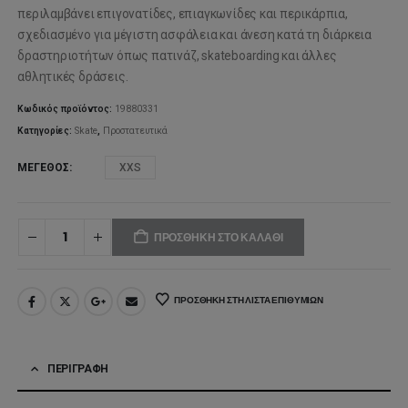
περιλαμβάνει επιγονατίδες, επιαγκωνίδες και περικάρπια,
σχεδιασμένο για μέγιστη ασφάλεια και άνεση κατά τη διάρκεια
δραστηριοτήτων όπως πατινάζ, skateboarding και άλλες
αθλητικές δράσεις.
Κωδικός προϊόντος:
19880331
Κατηγορίες:
Skate
,
Προστατευτικά
ΜΈΓΕΘΟΣ
XXS
ΠΡΟΣΘΉΚΗ ΣΤΟ ΚΑΛΆΘΙ
ΠΡΟΣΘΉΚΗ ΣΤΗ ΛΊΣΤΑ ΕΠΙΘΥΜΙΏΝ
ΠΕΡΙΓΡΑΦΉ