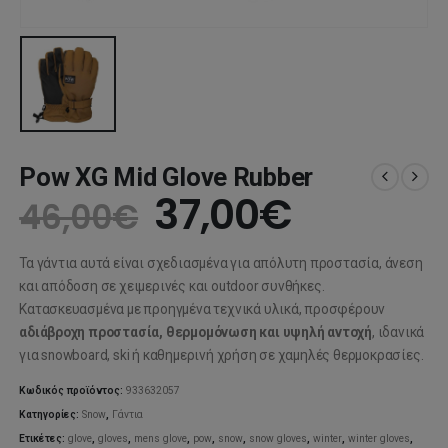
Pow XG Mid Glove Rubber
Original
Η
37,00
€
46,00
€
price
τρέχου
Τα γάντια αυτά είναι σχεδιασμένα για απόλυτη προστασία, άνεση
was:
τιμή
και απόδοση σε χειμερινές και outdoor συνθήκες.
Κατασκευασμένα με προηγμένα τεχνικά υλικά, προσφέρουν
46,00€.
είναι:
αδιάβροχη προστασία, θερμομόνωση και υψηλή αντοχή
, ιδανικά
για snowboard, ski ή καθημερινή χρήση σε χαμηλές θερμοκρασίες.
37,00€.
Κωδικός προϊόντος:
933632057
Κατηγορίες:
Snow
,
Γάντια
Ετικέτες:
glove
,
gloves
,
mens glove
,
pow
,
snow
,
snow gloves
,
winter
,
winter gloves
,