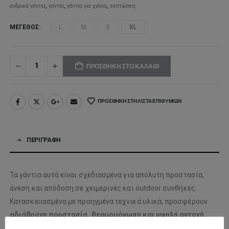
ανδρικά γάντια
,
γαντια
,
γάντια για χιόνια
,
εκπτώσεις
ΜΈΓΕΘΟΣ
L
M
S
XL
ΠΡΟΣΘΉΚΗ ΣΤΟ ΚΑΛΆΘΙ
ΠΡΟΣΘΉΚΗ ΣΤΗ ΛΊΣΤΑ ΕΠΙΘΥΜΙΏΝ
ΠΕΡΙΓΡΑΦΉ
Τα γάντια αυτά είναι σχεδιασμένα για απόλυτη προστασία,
άνεση και απόδοση σε χειμερινές και outdoor συνθήκες.
Κατασκευασμένα με προηγμένα τεχνικά υλικά, προσφέρουν
αδιάβροχη προστασία, θερμομόνωση και υψηλή αντοχή
,
ιδανικά για snowboard, ski ή καθημερινή χρήση σε χαμηλές