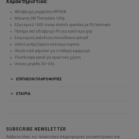
Χαρακτηριστικά:
Αδιάβροχη μεμβράνη HIPORA
Μόνωση 3M Thinsulate 100g
Εξωτερικό 100D 4-way stretch spandex με PU laminate
Παλάμη από αδιάβροχο PU για καλύτερο grip
Εσωτερική επένδυση micro-fleece anti-pill
Velcro ρυθμιζόμενο κλείσιμο καρπού
Shock cord adjuster για σταθερή εφαρμογή
Thumb wipe panel για πρακτική χρήση
Unisex μεγέθη XS–XXL
ΕΠΙΠΛΈΟΝ ΠΛΗΡΟΦΟΡΊΕΣ
ΕΤΑΙΡΊΑ
SUBSCRIBE NEWSLETTER
Λάβετε όλες τις τελευταίες πληροφορίες για εκπτώσεις και