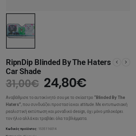
RipnDip Blinded By The Haters
Car Shade
Original
Η
24,80
€
31,00
€
price
τρέχουσ
Αναβάθμισε το αυτοκίνητό σου με το σκίαστρο
“Blinded By The
was:
τιμή
Haters”
, που συνδυάζει προστασία και attitude. Με εντυπωσιακή
ρεαλιστική εκτύπωση και μοναδικό design, όχι μόνο μπλοκάρει
31,00€.
είναι:
τον ήλιο αλλά και τραβάει όλα τα βλέμματα.
24,80€.
Κωδικός προϊόντος:
1535116014