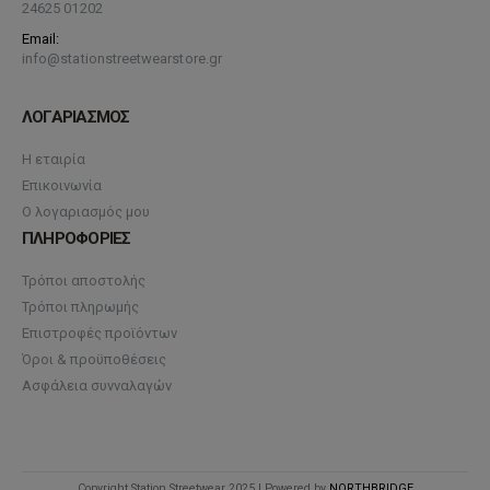
24625 01202
Email:
info@stationstreetwearstore.gr
ΛΟΓΑΡΙΑΣΜΟΣ
Η εταιρία
Επικοινωνία
Ο λογαριασμός μου
ΠΛΗΡΟΦΟΡΙΕΣ
Τρόποι αποστολής
Τρόποι πληρωμής
Επιστροφές προϊόντων
Όροι & προϋποθέσεις
Ασφάλεια συνναλαγών
Copyright Station Streetwear 2025 | Powered by
NORTHBRIDGE