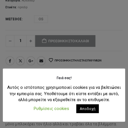
Κατηγορία:
Αξεσουάρ
Ετικέτα:
ripndip
ΜΈΓΕΘΟΣ
OS
ΠΡΟΣΘΉΚΗ ΣΤΟ ΚΑΛΆΘΙ
ΠΡΟΣΘΉΚΗ ΣΤΗ ΛΊΣΤΑ ΕΠΙΘΥΜΙΏΝ
Γειά σας!
ΠΕΡΙΓΡΑΦΉ
Αυτός ο ιστότοπος χρησιμοποιεί cookies για να βελτιώσει
την εμπειρία σας. Υποθέτουμε ότι είστε εντάξει με αυτό,
αλλά μπορείτε να εξαιρεθείτε αν το επιθυμείτε.
Αναβάθμισε το αυτοκίνητό σου με το σκίαστρο
“Blinded By
Ρυθμίσεις cookies
Αποδοχή
The Haters”
, που συνδυάζει προστασία και attitude. Με
εντυπωσιακή ρεαλιστική εκτύπωση και μοναδικό design, όχι
μόνο μπλοκάρει τον ήλιο αλλά και τραβάει όλα τα βλέμματα.