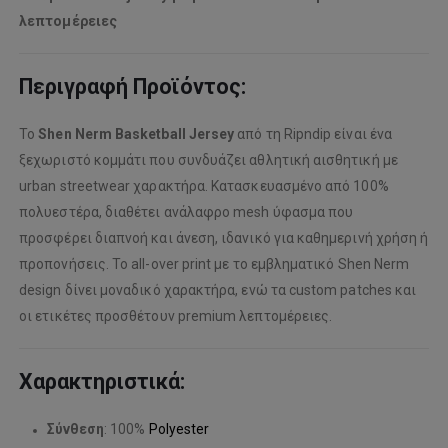
λεπτομέρειες
Περιγραφή Προϊόντος:
Το
Shen Nerm Basketball Jersey
από τη Ripndip είναι ένα
ξεχωριστό κομμάτι που συνδυάζει αθλητική αισθητική με
urban streetwear χαρακτήρα. Κατασκευασμένο από 100%
πολυεστέρα, διαθέτει ανάλαφρο mesh ύφασμα που
προσφέρει διαπνοή και άνεση, ιδανικό για καθημερινή χρήση ή
προπονήσεις. Το all-over print με το εμβληματικό Shen Nerm
design δίνει μοναδικό χαρακτήρα, ενώ τα custom patches και
οι ετικέτες προσθέτουν premium λεπτομέρειες.
Χαρακτηριστικά:
Σύνθεση
: 100%
Polyester