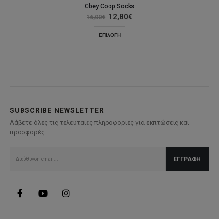
Obey Coop Socks
Original
Η
12,80
€
16,00
€
price
τρέχουσα
was:
τιμή
Αυτό
ΕΠΙΛΟΓΉ
16,00€.
είναι:
το
12,80€.
προϊόν
έχει
πολλαπλές
παραλλαγές.
Οι
επιλογές
SUBSCRIBE NEWSLETTER
μπορούν
Λάβετε όλες τις τελευταίες πληροφορίες για εκπτώσεις και
να
προσφορές.
επιλεγούν
στη
σελίδα
του
προϊόντος