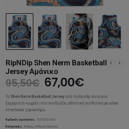
RipNDip Shen Nerm Basketball
Jersey Αμάνικο
Original
Η
67,00
€
95,50
€
price
τρέχου
Το
Shen Nerm Basketball Jersey
από τη Ripndip είναι ένα
was:
τιμή
ξεχωριστό κομμάτι που συνδυάζει αθλητική αισθητική με urban
streetwear χαρακτήρα.
95,50€.
είναι:
Κωδικός προϊόντος:
15318250000
Κατηγορίες:
Άνδρας
,
Ανδρικά Αμάνικα