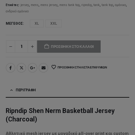
67,00€.
Ετικέτες:
jersey
,
mens
,
mens jersey
,
mens tank top
,
ripndip
,
tank
,
tank top
,
αμάνικο
,
ανδρικό αμάνικο
ΜΈΓΕΘΟΣ
XL
XXL
ΠΡΟΣΘΉΚΗ ΣΤΟ ΚΑΛΆΘΙ
ΠΡΟΣΘΉΚΗ ΣΤΗ ΛΊΣΤΑ ΕΠΙΘΥΜΙΏΝ
ΠΕΡΙΓΡΑΦΉ
Ripndip Shen Nerm Basketball Jersey
(Charcoal)
Αθλητικό mesh jersey με μοναδικό all-over print και custom