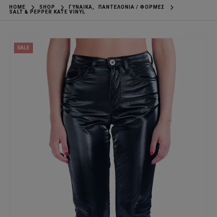
HOME
SHOP
ΓΥΝΑΊΚΑ
,
ΠΑΝΤΕΛΌΝΙΑ / ΦΌΡΜΕΣ
SALT & PEPPER KATE VINYL
SALE