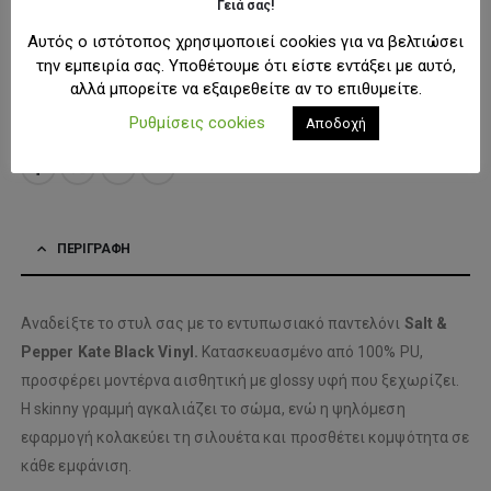
Γειά σας!
ΜΈΓΕΘΟΣ
24
25
26
27
28
Αυτός ο ιστότοπος χρησιμοποιεί cookies για να βελτιώσει
την εμπειρία σας. Υποθέτουμε ότι είστε εντάξει με αυτό,
αλλά μπορείτε να εξαιρεθείτε αν το επιθυμείτε.
ΠΡΟΣΘΉΚΗ ΣΤΟ ΚΑΛΆΘΙ
Ρυθμίσεις cookies
Αποδοχή
ΠΡΟΣΘΉΚΗ ΣΤΗ ΛΊΣΤΑ ΕΠΙΘΥΜΙΏΝ
ΠΕΡΙΓΡΑΦΉ
Αναδείξτε το στυλ σας με το εντυπωσιακό παντελόνι
Salt &
Pepper Kate Black Vinyl.
Κατασκευασμένο από 100% PU,
προσφέρει μοντέρνα αισθητική με glossy υφή που ξεχωρίζει.
Η skinny γραμμή αγκαλιάζει το σώμα, ενώ η ψηλόμεση
εφαρμογή κολακεύει τη σιλουέτα και προσθέτει κομψότητα σε
κάθε εμφάνιση.