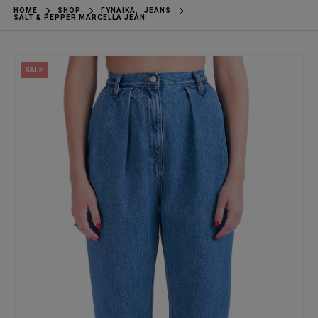
HOME
SHOP
ΓΥΝΑΊΚΑ
,
JEANS
SALT & PEPPER MARCELLA JEAN
SALE