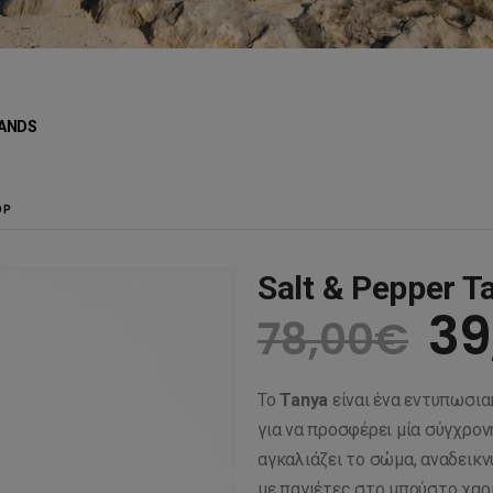
ANDS
OP
Salt & Pepper T
Or
39
78,00
€
pr
Το
Tanya
είναι ένα εντυπωσια
wa
για να προσφέρει μία σύγχρον
αγκαλιάζει το σώμα, αναδεικ
με παγιέτες στο μπούστο χαρί