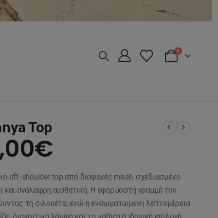
0
anya Top
iginal
Η
,00
€
ice
τρέχουσα
κό off-shoulder top από διαφανές mesh, σχεδιασμένο
s:
τιμή
η και ανάλαφρη αισθητική. Η εφαρμοστή γραμμή του
νύοντας τη σιλουέτα, ενώ η ενσωματωμένη λεπτομέρεια
ζει διακριτική λάμψη και το καθιστά ιδανική επιλογή