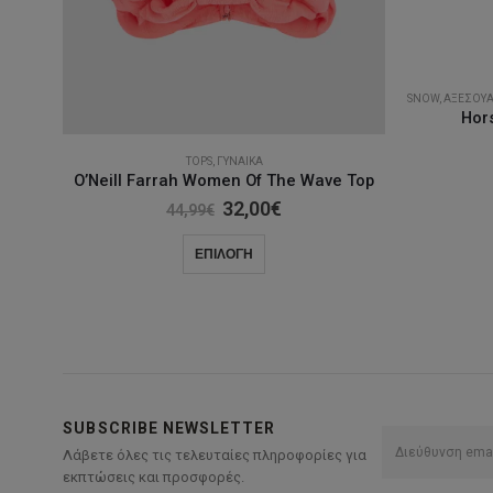
SNOW
,
ΑΞΕΣΟΥ
Hor
TOPS
,
ΓΥΝΑΊΚΑ
O’Neill Farrah Women Of The Wave Top
Original
Η
32,00
€
44,99
€
price
τρέχουσα
was:
τιμή
Αυτό
ΕΠΙΛΟΓΉ
44,99€.
είναι:
το
32,00€.
προϊόν
έχει
πολλαπλές
παραλλαγές.
Οι
SUBSCRIBE NEWSLETTER
επιλογές
Λάβετε όλες τις τελευταίες πληροφορίες για
μπορούν
εκπτώσεις και προσφορές.
να