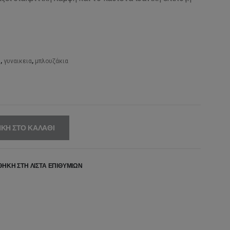
,00€.
είναι:
39,00€.
n
,
γυναικεια
,
μπλουζάκια
ΚΗ ΣΤΟ ΚΑΛΆΘΙ
ΉΚΗ ΣΤΗ ΛΊΣΤΑ ΕΠΙΘΥΜΙΏΝ