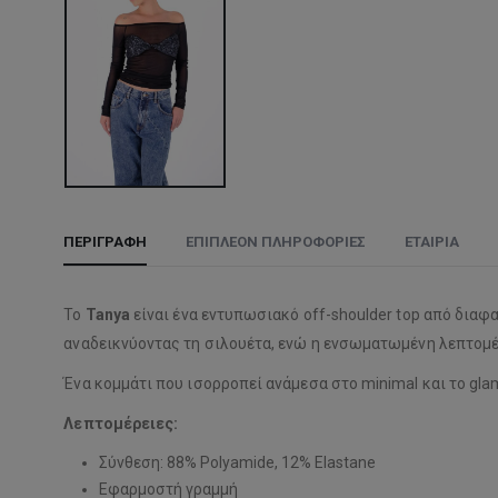
ΠΕΡΙΓΡΑΦΉ
ΕΠΙΠΛΈΟΝ ΠΛΗΡΟΦΟΡΊΕΣ
ΕΤΑΙΡΊΑ
Το
Tanya
είναι ένα εντυπωσιακό off-shoulder top από διαφ
αναδεικνύοντας τη σιλουέτα, ενώ η ενσωματωμένη λεπτομέρε
Ένα κομμάτι που ισορροπεί ανάμεσα στο minimal και το glam,
Λεπτομέρειες:
Σύνθεση: 88% Polyamide, 12% Elastane
Εφαρμοστή γραμμή