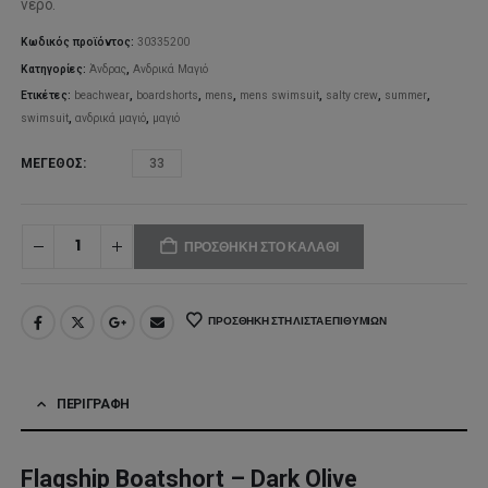
νερό.
74,95€.
είναι:
Κωδικός προϊόντος:
30335200
52,46€.
Κατηγορίες:
Άνδρας
,
Ανδρικά Μαγιό
Ετικέτες:
beachwear
,
boardshorts
,
mens
,
mens swimsuit
,
salty crew
,
summer
,
swimsuit
,
ανδρικά μαγιό
,
μαγιό
ΜΈΓΕΘΟΣ
33
ΠΡΟΣΘΉΚΗ ΣΤΟ ΚΑΛΆΘΙ
ΠΡΟΣΘΉΚΗ ΣΤΗ ΛΊΣΤΑ ΕΠΙΘΥΜΙΏΝ
ΠΕΡΙΓΡΑΦΉ
Flagship Boatshort – Dark Olive