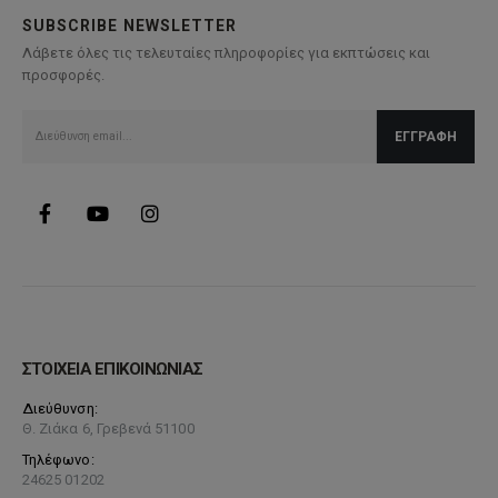
επιλογές
SUBSCRIBE NEWSLETTER
μπορούν
Λάβετε όλες τις τελευταίες πληροφορίες για εκπτώσεις και
να
προσφορές.
επιλεγούν
στη
σελίδα
του
προϊόντος
ΣΤΟΙΧΕΙΑ ΕΠΙΚΟΙΝΩΝΙΑΣ
Διεύθυνση:
Θ. Ζιάκα 6, Γρεβενά 51100
Τηλέφωνο:
24625 01202