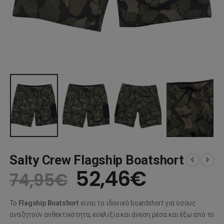
Salty Crew Flagship Boatshort
Original
Η
52,46
€
74,95
€
price
τρέχου
Το
Flagship Boatshort
είναι το ιδανικό boardshort για όσους
was:
τιμή
αναζητούν ανθεκτικότητα, ευελιξία και άνεση μέσα και έξω από το