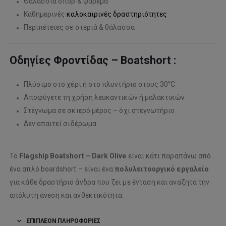
Θαλάσσια σπορ & ψάρεμα
Καθημερινές
καλοκαιρινές δραστηριότητες
Περιπέτειες σε στεριά & θάλασσα
Οδηγίες Φροντίδας – Boatshort :
Πλύσιμο στο χέρι ή στο πλυντήριο στους 30°C
Αποφύγετε τη χρήση λευκαντικών ή μαλακτικών
Στέγνωμα σε σκιερό μέρος – όχι στεγνωτήριο
Δεν απαιτεί σιδέρωμα
Το
Flagship Boatshort – Dark Olive
είναι κάτι παραπάνω από
ένα απλό boardshort – είναι ένα
πολυλειτουργικό εργαλείο
για κάθε δραστήριο άνδρα που ζει με ένταση και αναζητά την
απόλυτη άνεση και ανθεκτικότητα.
ΕΠΙΠΛΈΟΝ ΠΛΗΡΟΦΟΡΊΕΣ