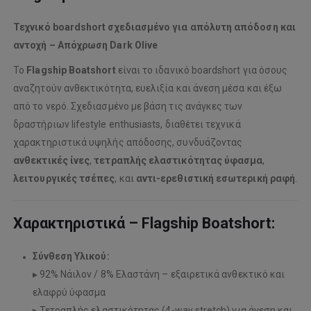
Τεχνικό boardshort σχεδιασμένο για απόλυτη απόδοση και
αντοχή – Απόχρωση Dark Olive
Το
Flagship Boatshort
είναι το ιδανικό boardshort για όσους
αναζητούν ανθεκτικότητα, ευελιξία και άνεση μέσα και έξω
από το νερό. Σχεδιασμένο με βάση τις ανάγκες των
δραστήριων lifestyle enthusiasts, διαθέτει τεχνικά
χαρακτηριστικά υψηλής απόδοσης, συνδυάζοντας
ανθεκτικές ίνες
,
τετραπλής ελαστικότητας ύφασμα
,
λειτουργικές τσέπες
, και
αντι-ερεθιστική εσωτερική ραφή
.
Χαρακτηριστικά – Flagship Boatshort:
Σύνθεση Υλικού:
▸ 92% Νάιλον / 8% Ελαστάνη – εξαιρετικά ανθεκτικό και
ελαφρύ ύφασμα
▸ Τετραπλής ελαστικότητας (4-way stretch) για άνεση και