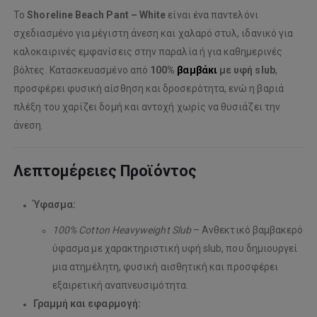
Το
Shoreline Beach Pant – White
είναι ένα παντελόνι
σχεδιασμένο για μέγιστη άνεση και χαλαρό στυλ, ιδανικό για
καλοκαιρινές εμφανίσεις στην παραλία ή για καθημερινές
βόλτες. Κατασκευασμένο από
100%
βαμβάκι
με υφή slub
,
προσφέρει φυσική αίσθηση και δροσερότητα, ενώ η βαριά
πλέξη του χαρίζει δομή και αντοχή χωρίς να θυσιάζει την
άνεση.
Λεπτομέρειες Προϊόντος
Ύφασμα:
100% Cotton Heavyweight Slub
– Ανθεκτικό βαμβακερό
ύφασμα με χαρακτηριστική υφή slub, που δημιουργεί
μια ατημέλητη, φυσική αισθητική και προσφέρει
εξαιρετική αναπνευσιμότητα.
Γραμμή και εφαρμογή: