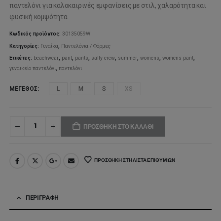
was:
τιμή
παντελόνι για καλοκαιρινές εμφανίσεις με στιλ, χαλαρότητα και
φυσική κομψότητα.
54,95€.
είναι:
Κωδικός προϊόντος:
30135059W
27,47€.
Κατηγορίες:
Γυναίκα
,
Παντελόνια / Φόρμες
Ετικέτες:
beachwear
,
pant
,
pants
,
salty crew
,
summer
,
womens
,
womens pant
,
γυναικείο παντελόνι
,
παντελόνι
ΜΈΓΕΘΟΣ
L
M
S
XS
ΠΡΟΣΘΉΚΗ ΣΤΟ ΚΑΛΆΘΙ
ΠΡΟΣΘΉΚΗ ΣΤΗ ΛΊΣΤΑ ΕΠΙΘΥΜΙΏΝ
ΠΕΡΙΓΡΑΦΉ