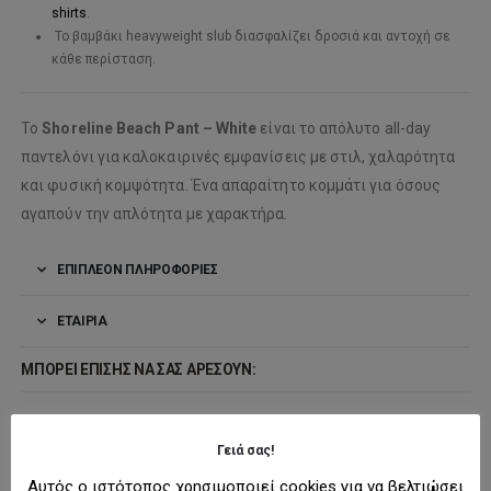
shirts
.
Το βαμβάκι heavyweight slub διασφαλίζει δροσιά και αντοχή σε
κάθε περίσταση.
Το
Shoreline Beach Pant – White
είναι το απόλυτο all-day
παντελόνι για καλοκαιρινές εμφανίσεις με στιλ, χαλαρότητα
και φυσική κομψότητα. Ένα απαραίτητο κομμάτι για όσους
αγαπούν την απλότητα με χαρακτήρα.
ΕΠΙΠΛΈΟΝ ΠΛΗΡΟΦΟΡΊΕΣ
ΕΤΑΙΡΊΑ
ΜΠΟΡΕΊ ΕΠΊΣΗΣ ΝΑ ΣΑΣ ΑΡΈΣΟΥΝ:
-30%
Γειά σας!
Αυτός ο ιστότοπος χρησιμοποιεί cookies για να βελτιώσει