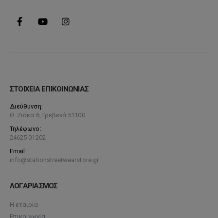
προϊόντος
ΣΤΟΙΧΕΙΑ ΕΠΙΚΟΙΝΩΝΙΑΣ
Διεύθυνση:
Θ. Ζιάκα 6, Γρεβενά 51100
Τηλέφωνο:
24625 01202
Email:
info@stationstreetwearstore.gr
ΛΟΓΑΡΙΑΣΜΟΣ
Η εταιρία
Επικοινωνία