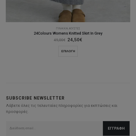
ΓΥΝΑΊΚΑ
,
ΦΟΎΣΤΕΣ
24Colours Womens Knitted Skirt In Grey
Original
Η
24,50
€
49,00
€
price
τρέχουσα
was:
τιμή
Αυτό
ΕΠΙΛΟΓΉ
49,00€.
είναι:
το
24,50€.
προϊόν
έχει
πολλαπλές
παραλλαγές.
Οι
επιλογές
SUBSCRIBE NEWSLETTER
μπορούν
Λάβετε όλες τις τελευταίες πληροφορίες για εκπτώσεις και
να
προσφορές.
επιλεγούν
στη
σελίδα
του