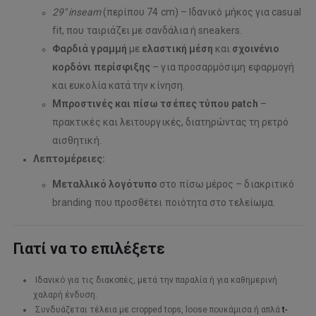
29″ inseam
(περίπου 74 cm) – Ιδανικό μήκος για casual
fit, που ταιριάζει με σανδάλια ή sneakers.
Φαρδιά γραμμή
με
ελαστική μέση
και
σχοινένιο
κορδόνι περίσφιξης
– για προσαρμόσιμη εφαρμογή
και ευκολία κατά την κίνηση.
Μπροστινές και πίσω τσέπες τύπου patch
–
πρακτικές και λειτουργικές, διατηρώντας τη ρετρό
αισθητική.
Λεπτομέρειες:
Μεταλλικό λογότυπο
στο πίσω μέρος – διακριτικό
branding που προσθέτει ποιότητα στο τελείωμα.
Γιατί να το επιλέξετε
Ιδανικό για τις διακοπές, μετά την παραλία ή για καθημερινή
χαλαρή ένδυση.
Συνδυάζεται τέλεια με cropped tops, loose πουκάμισα ή απλά
t-