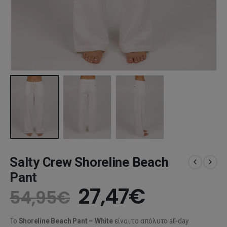
Salty Crew Shoreline Beach
Pant
Original
Η
27,47
€
54,95
€
price
τρέχουσ
Το
Shoreline Beach Pant – White
είναι το απόλυτο all-day