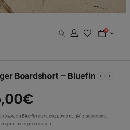
0
nger Boardshort – Bluefin
iginal
Η
,00
€
ice
τρέχουσα
 απόχρωση
Bluefin
είναι ένα μαγιό υψηλής απόδοσης,
s:
τιμή
νεση και αντοχή στο νερό.