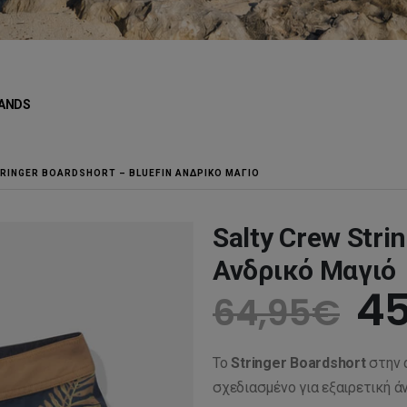
ANDS
TRINGER BOARDSHORT – BLUEFIN ΑΝΔΡΙΚΌ ΜΑΓΙΌ
Salty Crew Stri
Ανδρικό Μαγιό
Or
45
64,95
€
pr
Το
Stringer Boardshort
στην
wa
σχεδιασμένο για εξαιρετική ά