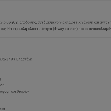
αγιό υψηλής απόδοσης, σχεδιασμένο για εξαιρετική άνεση και αντοχ
τιές. Η
τετραπλή ελαστικότητα (4-way stretch)
και οι
ανακυκλωμέν
βάκι / 8% Ελαστάνη
η
υση
ποφυγή ερεθισμών
εια.