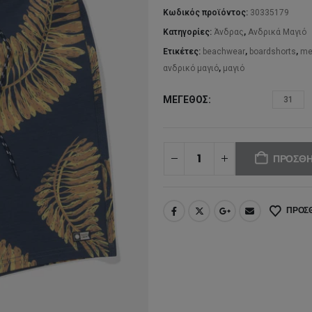
64
Κωδικός προϊόντος:
30335179
Κατηγορίες:
Άνδρας
,
Ανδρικά Μαγιό
Ετικέτες:
beachwear
,
boardshorts
,
me
ανδρικό μαγιό
,
μαγιό
ΜΈΓΕΘΟΣ
31
ΠΡΟΣΘΉ
ΠΡΟΣΘ