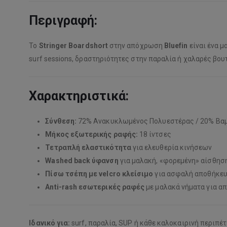
Περιγραφή:
Το
Stringer Boardshort
στην απόχρωση
Bluefin
είναι ένα μ
surf sessions, δραστηριότητες στην παραλία ή χαλαρές βου
Χαρακτηριστικά:
Σύνθεση:
72% Ανακυκλωμένος Πολυεστέρας / 20% Βαμ
Μήκος εξωτερικής ραφής:
18 ίντσες
Τετραπλή ελαστικότητα
για ελευθερία κινήσεων
Washed back ύφανση
για μαλακή, «φορεμένη» αίσθησ
Πίσω τσέπη με velcro κλείσιμο
για ασφαλή αποθήκε
Anti-rash εσωτερικές ραφές
με μαλακά νήματα για α
Ιδανικό για:
surf, παραλία, SUP ή κάθε καλοκαιρινή περιπέτ