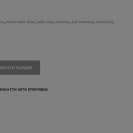
,95€.
είναι:
45,00€.
ns
,
mens swim short
,
salty crew
,
summer
,
surf swimsuit
,
swimshort
,
ΚΗ ΣΤΟ ΚΑΛΆΘΙ
ΉΚΗ ΣΤΗ ΛΊΣΤΑ ΕΠΙΘΥΜΙΏΝ