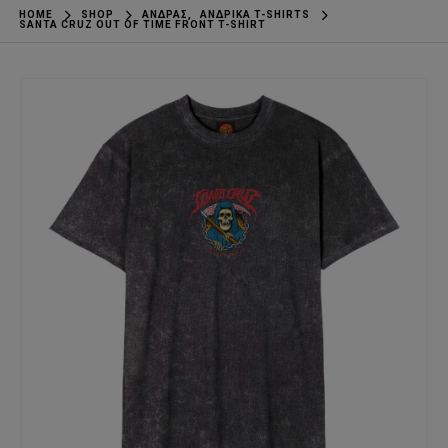
HOME
SHOP
ΆΝΔΡΑΣ
,
ΑΝΔΡΙΚΆ T-SHIRTS
SANTA CRUZ OUT OF TIME FRONT T-SHIRT