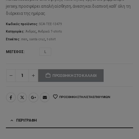
jersey, προσφέρει απαλή αίσθηση, άνεση και διαπνοή καθ’ όλη τη
διάρκεια της ημέρας.
Κωδικός προϊόντος:
SCA-TEE-13479
Κατηγορίες:
Άνδρας
,
Ανδρικά T-shirts
Ετικέτες:
men
,
santa cruz
,
t-shirt
ΜΈΓΕΘΟΣ
L
ΠΡΟΣΘΉΚΗ ΣΤΟ ΚΑΛΆΘΙ
ΠΡΟΣΘΉΚΗ ΣΤΗ ΛΊΣΤΑ ΕΠΙΘΥΜΙΏΝ
ΠΕΡΙΓΡΑΦΉ