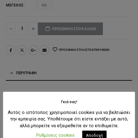
ΜΈΓΕΘΟΣ
OS
ΠΡΟΣΘΉΚΗ ΣΤΟ ΚΑΛΆΘΙ
ΠΡΟΣΘΉΚΗ ΣΤΗ ΛΊΣΤΑ ΕΠΙΘΥΜΙΏΝ
ΠΕΡΙΓΡΑΦΉ
Ένα μοναδικό
σετ αυτοκόλλητων
με χαρακτηριστικά σχέδια
από
The Dudes
, ιδανικό για να διακοσμήσετε και να
Γειά σας!
εξατομικεύσετε τα αγαπημένα σας αντικείμενα.
Αυτός ο ιστότοπος χρησιμοποιεί cookies για να βελτιώσει
την εμπειρία σας. Υποθέτουμε ότι είστε εντάξει με αυτό,
αλλά μπορείτε να εξαιρεθείτε αν το επιθυμείτε.
Χαρακτηριστικά
Ρυθμίσεις cookies
Αποδοχή