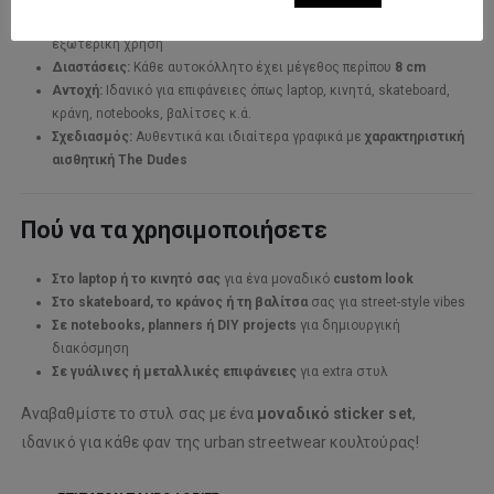
Υλικό:
Ανθεκτικό
βινύλιο (vinyl)
, κατάλληλο για εσωτερική και
εξωτερική χρήση
Διαστάσεις:
Κάθε αυτοκόλλητο έχει μέγεθος περίπου
8 cm
Αντοχή:
Ιδανικό για επιφάνειες όπως laptop, κινητά, skateboard,
κράνη, notebooks, βαλίτσες κ.ά.
Σχεδιασμός:
Αυθεντικά και ιδιαίτερα γραφικά με
χαρακτηριστική
αισθητική The Dudes
Πού να τα χρησιμοποιήσετε
Στο laptop ή το κινητό σας
για ένα μοναδικό
custom look
Στο skateboard, το κράνος ή τη βαλίτσα
σας για street-style vibes
Σε notebooks, planners ή DIY projects
για δημιουργική
διακόσμηση
Σε γυάλινες ή μεταλλικές επιφάνειες
για extra στυλ
Αναβαθμίστε το στυλ σας με ένα
μοναδικό sticker set
,
ιδανικό για κάθε φαν της urban streetwear κουλτούρας!