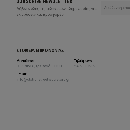
SUBSCRIBE NEWSLETTER
Λάβετε όλες τις τελευταίες πληροφορίες για
εκπτώσεις και προσφορές.
ΣΤΟΙΧΕΙΑ ΕΠΙΚΟΙΝΩΝΙΑΣ
Διεύθυνση:
Τηλέφωνο:
Θ. Ζιάκα 6, Γρεβενά 51100
24625 01202
Email:
info@stationstreetwearstore.gr