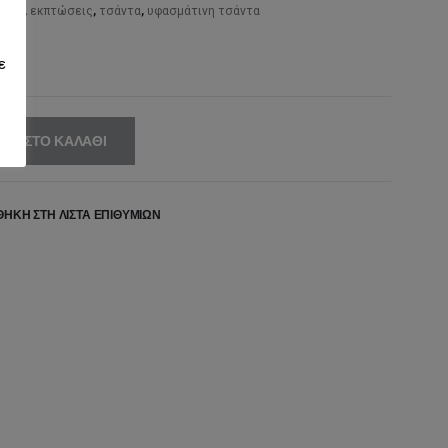
,95€.
είναι:
 bag
,
εκπτώσεις
,
τσάντα
,
υφασμάτινη τσάντα
28,00€.
ε
ΚΗ ΣΤΟ ΚΑΛΆΘΙ
ΉΚΗ ΣΤΗ ΛΊΣΤΑ ΕΠΙΘΥΜΙΏΝ