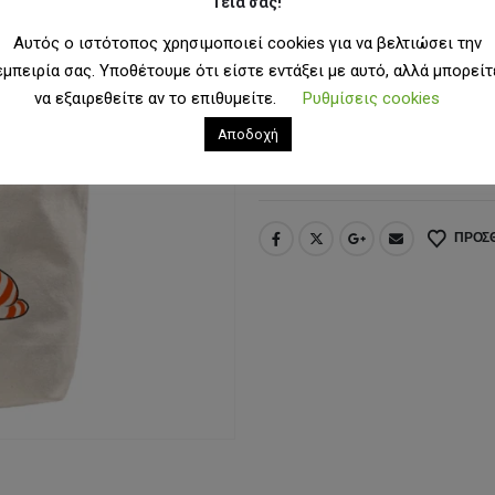
34
Γειά σας!
Ετικέτες:
bag
,
bags
,
tote bag
,
womens
Αυτός ο ιστότοπος χρησιμοποιεί cookies για να βελτιώσει την
ΜΈΓΕΘΟΣ
OS
εμπειρία σας. Υποθέτουμε ότι είστε εντάξει με αυτό, αλλά μπορείτ
να εξαιρεθείτε αν το επιθυμείτε.
Ρυθμίσεις cookies
Αποδοχή
ΠΡΟΣΘΉ
ΠΡΟΣΘ