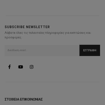
έχει
πολλαπλές
παραλλαγές.
Οι
επιλογές
SUBSCRIBE NEWSLETTER
μπορούν
Λάβετε όλες τις τελευταίες πληροφορίες για εκπτώσεις και
να
προσφορές.
επιλεγούν
στη
σελίδα
του
προϊόντος
ΣΤΟΙΧΕΙΑ ΕΠΙΚΟΙΝΩΝΙΑΣ