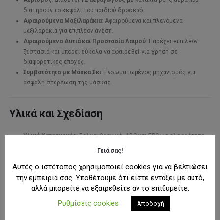
διατηρούν το κεφάλι του παιδιού δροσερό.
Αφαιρούμενα Μαξιλαράκια
: Αφαιρούμενα και πλενόμενα
μαξιλαράκια για επιπλέον άνεση.
Αφαιρούμενα Αυτιά και Προστασία Λαιμού
: Παρέχει επιπλέον
ζεστασιά και μπορεί εύκολα να αφαιρεθεί για χρήση σε
διαφορετικές εποχές.
Συμβατότητα με Μάσκα Σκι
: Ενσωματωμένος μηχανισμός για
ασφαλή στερέωση της μάσκας.
Υλικά και Σχεδίαση
Υλικά Κατασκευής
: Πολυανθρακικό, ABS και EPS για ελαφρότητα
και αντοχή.
Γειά σας!
Σχεδιασμός
: Εργονομικός σχεδιασμός για άνετη εφαρμογή και
Αυτός ο ιστότοπος χρησιμοποιεί cookies για να βελτιώσει
βελτιωμένη προστασία.
την εμπειρία σας. Υποθέτουμε ότι είστε εντάξει με αυτό,
αλλά μπορείτε να εξαιρεθείτε αν το επιθυμείτε.
Γιατί να Επιλέξετε το Παιδικό Κράνος
Ρυθμίσεις cookies
Αποδοχή
Arctic Nipper Mini;