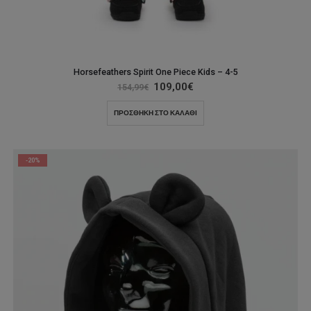
Horsefeathers Spirit One Piece Kids – 4-5
Original
Η
109,00
€
154,99
€
price
τρέχουσα
was:
τιμή
ΠΡΟΣΘΉΚΗ ΣΤΟ ΚΑΛΆΘΙ
154,99€.
είναι:
109,00€.
-20%