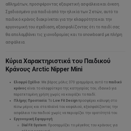
αθλημάτων, προσφέροντας εξαιρετική ασφάλεια και άνεση.
Σχεδιασμένο για παιδιά από την ηλικία των 2 ετών, αυτό το
παιδικό κράνος διακρίνεται για την ελαφρότητα και την
εργονομική του σχεδίαση, εξασφαλίζοντας ότι το παιδί σας
θα απολαμβάνει τις χιονοδρομίες και το snowboard με πλήρη
ασφάλεια.
Κύρια Χαρακτηριστικά του Παιδικού
Κράνους Arctic Nipper Mini
Ελαφρύ Σχέδιο
: Με βάρος μόλις 370 γραμμάρια, αυτό το
παιδικό
κράνος
είναι το ελαφρύτερο της κατηγορίας του, ιδανικό για
παρατεταμένη χρήση χωρίς να κουράζει το παιδί.
Πλήρης Προστασία
: Το
Low Fit Design
προσφέρει κάλυψη στο
πίσω μέρος και στα πλαϊνά του κεφαλιού, εξασφαλίζοντας την
ασφάλεια του παιδιού χωρίς να περιορίζει την ορατότητά του.
Εργονομική Εφαρμογή
:
Dial Fit System
: Προσαρμόζει το μέγεθος του κράνους για