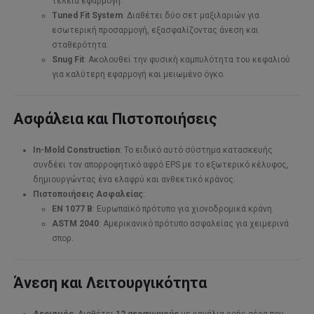
τέλεια εφαρμογή.
Tuned Fit System
: Διαθέτει δύο σετ μαξιλαριών για
εσωτερική προσαρμογή, εξασφαλίζοντας άνεση και
σταθερότητα.
Snug Fit
: Ακολουθεί την φυσική καμπυλότητα του κεφαλιού
για καλύτερη εφαρμογή και μειωμένο όγκο.
Ασφάλεια και Πιστοποιήσεις
In-Mold Construction
: Το ειδικό αυτό σύστημα κατασκευής
συνδέει τον απορροφητικό αφρό EPS με το εξωτερικό κέλυφος,
δημιουργώντας ένα ελαφρύ και ανθεκτικό κράνος.
Πιστοποιήσεις Ασφαλείας
:
EN 1077 B
: Ευρωπαϊκό πρότυπο για χιονοδρομικά κράνη.
ASTM 2040
: Αμερικανικό πρότυπο ασφαλείας για χειμερινά
σπορ.
Άνεση και Λειτουργικότητα
Αερισμός
: Διαθέτει
12 αεραγωγούς
με κανάλια ροής αέρα που