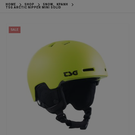
HOME
SHOP
SNOW
,
ΚΡΆΝΗ
TSG ARCTIC NIPPER MINI SOLID
SALE