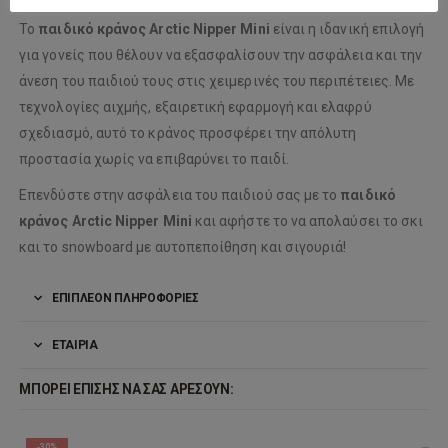
Το
παιδικό κράνος Arctic Nipper Mini
είναι η ιδανική επιλογή
για γονείς που θέλουν να εξασφαλίσουν την ασφάλεια και την
άνεση του παιδιού τους στις χειμερινές του περιπέτειες. Με
τεχνολογίες αιχμής, εξαιρετική εφαρμογή και ελαφρύ
σχεδιασμό, αυτό το κράνος προσφέρει την απόλυτη
προστασία χωρίς να επιβαρύνει το παιδί.
Επενδύστε στην ασφάλεια του παιδιού σας με το
παιδικό
κράνος Arctic Nipper Mini
και αφήστε το να απολαύσει το σκι
και το snowboard με αυτοπεποίθηση και σιγουριά!
ΕΠΙΠΛΈΟΝ ΠΛΗΡΟΦΟΡΊΕΣ
ΕΤΑΙΡΊΑ
ΜΠΟΡΕΊ ΕΠΊΣΗΣ ΝΑ ΣΑΣ ΑΡΈΣΟΥΝ:
-30%