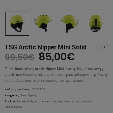
TSG Arctic Nipper Mini Solid
Original
Η
85,00
€
99,50
€
price
τρέχου
Το
παιδικό κράνος Arctic Nipper Mini
είναι η ιδανική επιλογή για
was:
τιμή
γονείς που θέλουν να εξασφαλίσουν την ασφάλεια και την άνεση
του παιδιού τους στις χειμερινές του περιπέτειες.
99,50€.
είναι:
Κωδικός προϊόντος:
675633085
85,00€
Κατηγορίες:
Snow
,
Κράνη
Ετικέτες:
helmets
,
kids
,
kids helmet
,
snow
,
tsg
,
winter
,
κράνος
,
παιδικό
,
παιδικό κράνος