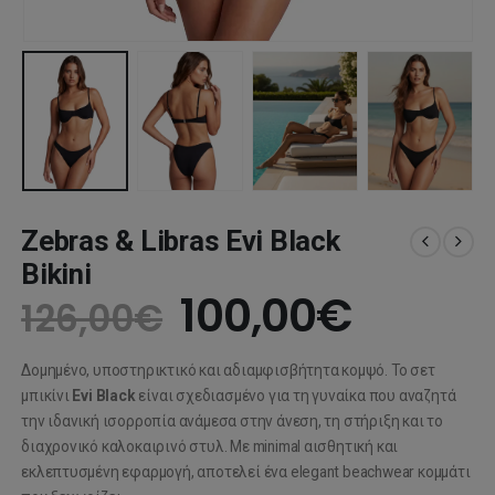
Zebras & Libras Evi Black
Bikini
Original
Η
100,00
€
126,00
€
price
τρέχο
Δομημένο, υποστηρικτικό και αδιαμφισβήτητα κομψό. Το σετ
was:
τιμή
μπικίνι
Evi Black
είναι σχεδιασμένο για τη γυναίκα που αναζητά
την ιδανική ισορροπία ανάμεσα στην άνεση, τη στήριξη και το
126,00€.
είναι:
διαχρονικό καλοκαιρινό στυλ. Με minimal αισθητική και
εκλεπτυσμένη εφαρμογή, αποτελεί ένα elegant beachwear κομμάτι