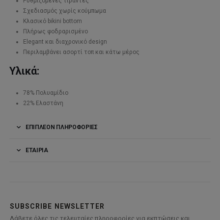
Ρυθμιζόμενες τιράντες
Σχεδιασμός χωρίς κούμπωμα
Κλασικό bikini bottom
Πλήρως φοδραρισμένο
Elegant και διαχρονικό design
Περιλαμβάνει ασορτί τοπ και κάτω μέρος
Υλικά:
78% Πολυαμίδιο
22% Ελαστάνη
ΕΠΙΠΛΈΟΝ ΠΛΗΡΟΦΟΡΊΕΣ
ΕΤΑΙΡΊΑ
SUBSCRIBE NEWSLETTER
Λάβετε όλες τις τελευταίες πληροφορίες για εκπτώσεις και