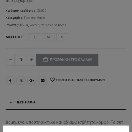
100,00
που ξεχωρίζει.
Κωδικός προϊόντος:
ZL020
Κατηγορίες:
Γυναίκα
,
Μαγιό
Ετικέτες:
bikini
,
women
,
zebras and libras
ΜΈΓΕΘΟΣ
L
M
S
ΠΡΟΣΘΉΚΗ ΣΤΟ ΚΑΛΆΘΙ
ΠΡΟΣΘΉΚΗ ΣΤΗ ΛΊΣΤΑ ΕΠΙΘΥΜΙΏΝ
ΠΕΡΙΓΡΑΦΉ
Δομημένο, υποστηρικτικό και αδιαμφισβήτητα κομψό. Το σετ
μπικίνι
Evi Black
είναι σχεδιασμένο για τη γυναίκα που