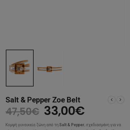
Salt & Pepper Zoe Belt
Original
Η
33,00
€
47,50
€
price
τρέχου
Κομψή γυναικεία ζώνη από τη
Salt & Pepper
, σχεδιασμένη για να