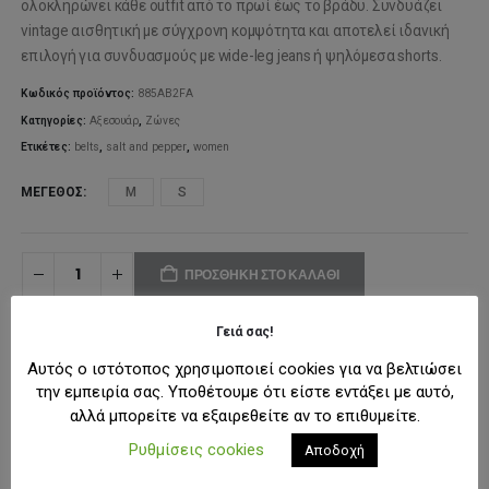
was:
τιμή
ολοκληρώνει κάθε outfit από το πρωί έως το βράδυ. Συνδυάζει
vintage αισθητική με σύγχρονη κομψότητα και αποτελεί ιδανική
47,50€.
είναι:
επιλογή για συνδυασμούς με wide-leg jeans ή ψηλόμεσα shorts.
33,00€.
Κωδικός προϊόντος:
885ΑΒ2FΑ
Κατηγορίες:
Αξεσουάρ
,
Ζώνες
Ετικέτες:
belts
,
salt and pepper
,
women
ΜΈΓΕΘΟΣ
M
S
ΠΡΟΣΘΉΚΗ ΣΤΟ ΚΑΛΆΘΙ
Γειά σας!
ΠΡΟΣΘΉΚΗ ΣΤΗ ΛΊΣΤΑ ΕΠΙΘΥΜΙΏΝ
Αυτός ο ιστότοπος χρησιμοποιεί cookies για να βελτιώσει
την εμπειρία σας. Υποθέτουμε ότι είστε εντάξει με αυτό,
αλλά μπορείτε να εξαιρεθείτε αν το επιθυμείτε.
ΠΕΡΙΓΡΑΦΉ
Ρυθμίσεις cookies
Αποδοχή