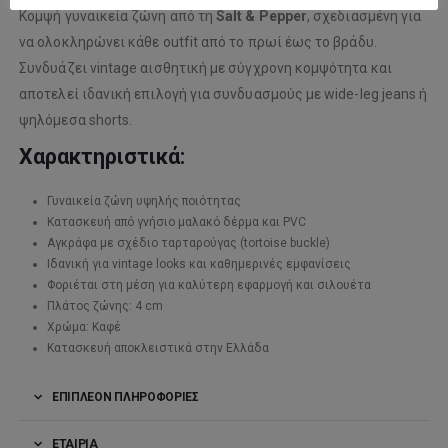
Κομψή γυναικεία ζώνη από τη
Salt & Pepper
, σχεδιασμένη για
να ολοκληρώνει κάθε outfit από το πρωί έως το βράδυ.
Συνδυάζει vintage αισθητική με σύγχρονη κομψότητα και
αποτελεί ιδανική επιλογή για συνδυασμούς με wide-leg jeans ή
ψηλόμεσα shorts.
Χαρακτηριστικά:
Γυναικεία ζώνη υψηλής ποιότητας
Κατασκευή από γνήσιο μαλακό δέρμα και PVC
Αγκράφα με σχέδιο ταρταρούγας (tortoise buckle)
Ιδανική για vintage looks και καθημερινές εμφανίσεις
Φοριέται στη μέση για καλύτερη εφαρμογή και σιλουέτα
Πλάτος ζώνης: 4 cm
Χρώμα: Καφέ
Κατασκευή αποκλειστικά στην Ελλάδα
ΕΠΙΠΛΈΟΝ ΠΛΗΡΟΦΟΡΊΕΣ
ΕΤΑΙΡΊΑ