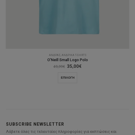
ΆΝΔΡΑΣ
,
ΑΝΔΡΙΚΆ T-SHIRTS
O’Neill Small Logo Polo
Original
Η
35,00
€
49,99
€
price
τρέχουσα
was:
τιμή
Αυτό
ΕΠΙΛΟΓΉ
49,99€.
είναι:
το
35,00€.
προϊόν
έχει
πολλαπλές
παραλλαγές.
Οι
επιλογές
SUBSCRIBE NEWSLETTER
μπορούν
Λάβετε όλες τις τελευταίες πληροφορίες για εκπτώσεις και
να