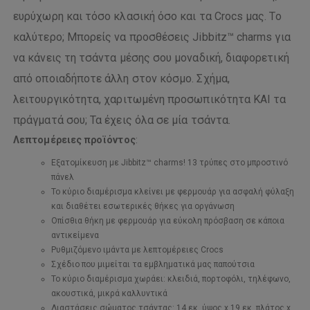
ευρύχωρη και τόσο κλασική όσο και τα Crocs μας. Το
καλύτερο; Μπορείς να προσθέσεις Jibbitz™ charms για
να κάνεις τη τσάντα μέσης σου μοναδική, διαφορετική
από οποιαδήποτε άλλη στον κόσμο. Σχήμα,
λειτουργικότητα, χαριτωμένη προσωπικότητα ΚΑΙ τα
πράγματά σου; Τα έχεις όλα σε μία τσάντα.
Λεπτομέρειες προϊόντος
:
Εξατομίκευση με Jibbitz™ charms! 13 τρύπες στο μπροστινό
πάνελ
Το κύριο διαμέρισμα κλείνει με φερμουάρ για ασφαλή φύλαξη
και διαθέτει εσωτερικές θήκες για οργάνωση
Οπίσθια θήκη με φερμουάρ για εύκολη πρόσβαση σε κάποια
αντικείμενα
Ρυθμιζόμενο ιμάντα με λεπτομέρειες Crocs
Σχέδιο που μιμείται τα εμβληματικά μας παπούτσια
Το κύριο διαμέρισμα χωράει: κλειδιά, πορτοφόλι, τηλέφωνο,
ακουστικά, μικρά καλλυντικά
Διαστάσεις σώματος τσάντας: 14 εκ. ύψος x 19 εκ. πλάτος x