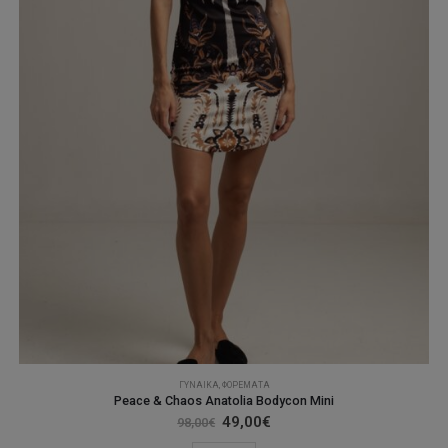
σελίδα
του
προϊόντος
ΓΥΝΑΊΚΑ
,
ΦΟΡΈΜΑΤΑ
Peace & Chaos Anatolia Bodycon Mini
Original
Η
49,00
€
98,00
€
price
τρέχουσα