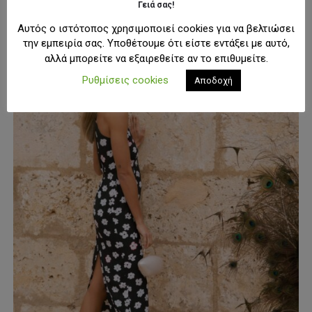
προϊόν
Γειά σας!
έχει
-50%
Αυτός ο ιστότοπος χρησιμοποιεί cookies για να βελτιώσει
πολλαπλές
την εμπειρία σας. Υποθέτουμε ότι είστε εντάξει με αυτό,
παραλλαγές.
αλλά μπορείτε να εξαιρεθείτε αν το επιθυμείτε.
Οι
επιλογές
Ρυθμίσεις cookies
Αποδοχή
μπορούν
να
επιλεγούν
στη
σελίδα
του
προϊόντος