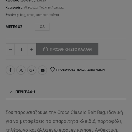
Κωδικός προϊόντος:
E69251
Κατηγορίες:
Αξεσουάρ
,
Τσάντες / σακίδια
Ετικέτες:
bag
,
crocs
,
summer
,
τσάντα
ΜΈΓΕΘΟΣ
OS
ΠΡΟΣΘΉΚΗ ΣΤΟ ΚΑΛΆΘΙ
ΠΡΟΣΘΉΚΗ ΣΤΗ ΛΊΣΤΑ ΕΠΙΘΥΜΙΏΝ
ΠΕΡΙΓΡΑΦΉ
Σου παρουσιάζουμε την Crocs Classic Belt Bag, ιδανική
για να μεταφέρεις τα απαραίτητα κλειδιά, πορτοφόλι,
τηλέφωνο και άλλα ενώ είσαι εν κινήσει. Ανθεκτική,