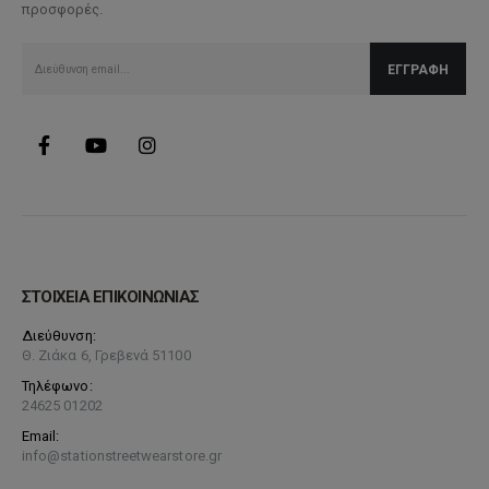
προσφορές.
επιλεγούν
στη
σελίδα
του
προϊόντος
ΣΤΟΙΧΕΙΑ ΕΠΙΚΟΙΝΩΝΙΑΣ
Διεύθυνση:
Θ. Ζιάκα 6, Γρεβενά 51100
Τηλέφωνο:
24625 01202
Email:
info@stationstreetwearstore.gr