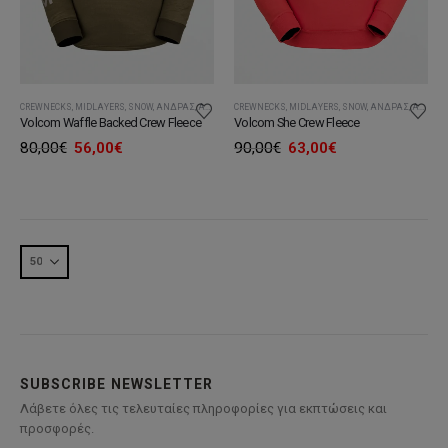
CREWNECKS
,
MIDLAYERS
,
SNOW
,
ΆΝΔΡΑΣ
,
ΑΝΔΡΙΚΆ ΦΟΎΤΕΡ
CREWNECKS
,
MIDLAYERS
,
SNOW
,
ΆΝΔΡΑΣ
,
ΑΝΔΡΙΚΆ ΦΟΎΤΕΡ
Volcom She Crew Fleece
Volcom Waffle Backed Crew Fleece
Original
Η
Original
Η
90,00
€
63,00
€
80,00
€
56,00
€
price
τρέχουσα
price
τρέχουσα
was:
τιμή
was:
τιμή
90,00€.
είναι:
80,00€.
είναι:
63,00€.
56,00€.
SUBSCRIBE NEWSLETTER
Λάβετε όλες τις τελευταίες πληροφορίες για εκπτώσεις και
προσφορές.