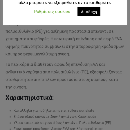
αλλά μπορείτε να εξαιρεθείτε αν το επιθυμείτε.
της χρήσης.
Ρυθμίσεις cookies
Αποδοχή
Οι επιγονατίδες και οι αγκώνες διαθέτουν ανθεκτικό
εξωτερικό υλικό από καουτσούκ και καπάκια από
πολυαιθυλένιο (PE) για αυξημένη προστασία απέναντι σε
χτυπήματα και φθορές. Η εσωτερική επένδυση από αφρό EVA
υψηλής πυκνότητας συμβάλλει στην απορρόφηση κραδασμών
και προσφέρει μεγαλύτερη άνεση.
Τα περικάρπια διαθέτουν αφρώδη επένδυση EVA και
ανθεκτικό νάρθηκα από πολυαιθυλένιο (PE), εξασφαλίζοντας
σταθερότητα και επιπλέον προστασία στους καρπούς κατά
την κίνηση.
Χαρακτηριστικά:
Κατάλληλα για ποδήλατο, πατίνι, rollers και skate
Επάνω υλικό επιγονατίδων / αγκώνων: Καουτσούκ
Υλικό καπακιού επιγονατίδας / αγκώνα: Πολυαιθυλένιο (PE)
Εσωτερική επένδυση: Αφρός EVA υψηλής πυκνότητας