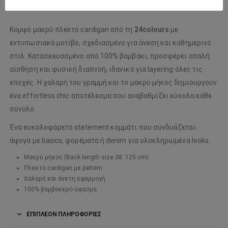
Κομψό μακρύ πλεκτό cardigan από τη
24colours
με
εντυπωσιακό μοτίβο, σχεδιασμένο για άνεση και καθημερινό
στιλ. Κατασκευασμένο από 100% βαμβάκι, προσφέρει απαλή
αίσθηση και φυσική διαπνοή, ιδανικό για layering όλες τις
εποχές. Η χαλαρή του γραμμή και το μακρύ μήκος δημιουργούν
ένα effortless chic αποτέλεσμα που αναβαθμίζει εύκολα κάθε
σύνολο.
Ένα ευκολοφόρετο statement κομμάτι που συνδυάζεται
άψογα με basics, φορέματα ή denim για ολοκληρωμένα looks.
Μακρύ μήκος (Back length size 38: 125 cm)
Πλεκτό cardigan με pattern
Χαλαρή και άνετη εφαρμογή
100% βαμβακερό ύφασμα
ΕΠΙΠΛΈΟΝ ΠΛΗΡΟΦΟΡΊΕΣ