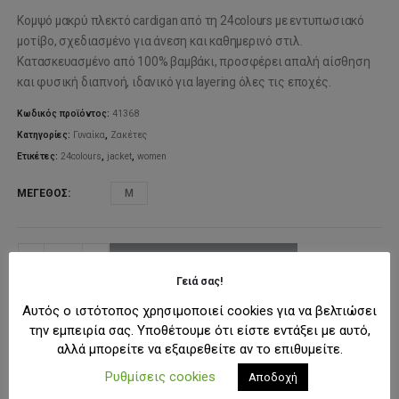
Κομψό μακρύ πλεκτό cardigan από τη 24colours με εντυπωσιακό
μοτίβο, σχεδιασμένο για άνεση και καθημερινό στιλ.
Κατασκευασμένο από 100% βαμβάκι, προσφέρει απαλή αίσθηση
και φυσική διαπνοή, ιδανικό για layering όλες τις εποχές.
Κωδικός προϊόντος:
41368
Κατηγορίες:
Γυναίκα
,
Ζακέτες
Ετικέτες:
24colours
,
jacket
,
women
ΜΈΓΕΘΟΣ
M
ΠΡΟΣΘΉΚΗ ΣΤΟ ΚΑΛΆΘΙ
Γειά σας!
Αυτός ο ιστότοπος χρησιμοποιεί cookies για να βελτιώσει
ΠΡΟΣΘΉΚΗ ΣΤΗ ΛΊΣΤΑ ΕΠΙΘΥΜΙΏΝ
την εμπειρία σας. Υποθέτουμε ότι είστε εντάξει με αυτό,
αλλά μπορείτε να εξαιρεθείτε αν το επιθυμείτε.
Ρυθμίσεις cookies
Αποδοχή
ΠΕΡΙΓΡΑΦΉ