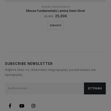
ΆΝΔΡΑΣ
,
ΑΝΔΡΙΚΆ ΜΑΓΙΌ
Ellesse Fundamentals Lamina Swim Short
Original
Η
25,00
€
35,00
€
price
τρέχουσα
was:
τιμή
Αυτό
ΕΠΙΛΟΓΉ
35,00€.
είναι:
το
25,00€.
προϊόν
έχει
πολλαπλές
παραλλαγές.
Οι
επιλογές
SUBSCRIBE NEWSLETTER
μπορούν
Λάβετε όλες τις τελευταίες πληροφορίες για εκπτώσεις και
να
προσφορές.
επιλεγούν
στη
σελίδα
του
προϊόντος