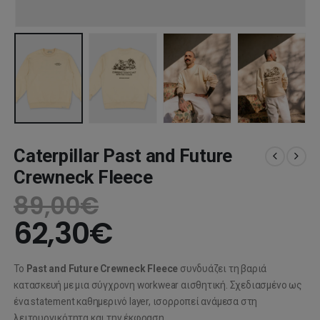
Caterpillar Past and Future
Crewneck Fleece
89,00
€
62,30
€
Το
Past and Future Crewneck Fleece
συνδυάζει τη βαριά
κατασκευή με μια σύγχρονη workwear αισθητική. Σχεδιασμένο ως
ένα statement καθημερινό layer, ισορροπεί ανάμεσα στη
λειτουργικότητα και την έκφραση.