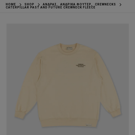
HOME
SHOP
ΆΝΔΡΑΣ
,
ΑΝΔΡΙΚΆ ΦΟΎΤΕΡ
,
CREWNECKS
CATERPILLAR PAST AND FUTURE CREWNECK FLEECE