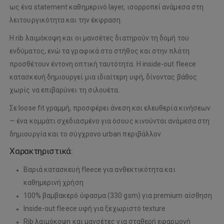
ως ένα statement καθημερινό layer, ισορροπεί ανάμεσα στη
λειτουργικότητα και την έκφραση.
Η rib λαιμόκοψη και οι μανσέτες διατηρούν τη δομή του
ενδύματος, ενώ τα γραφικά στο στήθος και στην πλάτη
προσθέτουν έντονη οπτική ταυτότητα. Η inside-out fleece
κατασκευή δημιουργεί μια ιδιαίτερη υφή, δίνοντας βάθος
χωρίς να επιβαρύνει τη σιλουέτα.
Σε loose fit γραμμή, προσφέρει άνεση και ελευθερία κινήσεων
— ένα κομμάτι σχεδιασμένο για όσους κινούνται ανάμεσα στη
δημιουργία και το σύγχρονο urban περιβάλλον.
Χαρακτηριστικά:
Βαριά κατασκευή fleece για ανθεκτικότητα και
καθημερινή χρήση
100% βαμβακερό ύφασμα (330 gsm) για premium αίσθηση
Inside-out fleece υφή για ξεχωριστό texture
Rib λαιμόκοψη και μανσέτες για σταθερή εφαρμογή