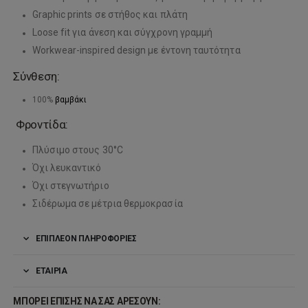
Graphic prints σε στήθος και πλάτη
Loose fit για άνεση και σύγχρονη γραμμή
Workwear-inspired design με έντονη ταυτότητα
Σύνθεση:
100%
βαμβάκι
Φροντίδα:
Πλύσιμο στους 30°C
Όχι λευκαντικό
Όχι στεγνωτήριο
Σιδέρωμα σε μέτρια θερμοκρασία
ΕΠΙΠΛΈΟΝ ΠΛΗΡΟΦΟΡΊΕΣ
ΕΤΑΙΡΊΑ
ΜΠΟΡΕΊ ΕΠΊΣΗΣ ΝΑ ΣΑΣ ΑΡΈΣΟΥΝ: