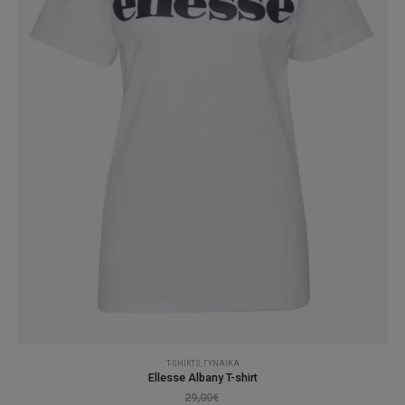
στη
σελίδα
του
προϊόντος
T-SHIRTS
,
ΓΥΝΑΊΚΑ
Ellesse Albany T-shirt
29,00
€