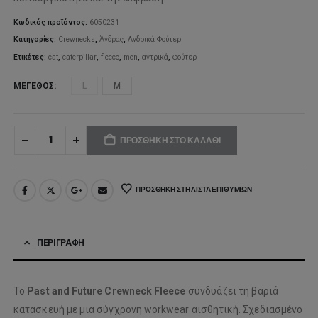
Κωδικός προϊόντος:
6050231
Κατηγορίες:
Crewnecks
,
Άνδρας
,
Ανδρικά Φούτερ
Ετικέτες:
cat
,
caterpillar
,
fleece
,
men
,
αντρικά
,
φούτερ
ΜΈΓΕΘΟΣ
L
M
ΠΡΟΣΘΉΚΗ ΣΤΟ ΚΑΛΆΘΙ
ΠΡΟΣΘΉΚΗ ΣΤΗ ΛΊΣΤΑ ΕΠΙΘΥΜΙΏΝ
ΠΕΡΙΓΡΑΦΉ
Το
Past and Future Crewneck Fleece
συνδυάζει τη βαριά
κατασκευή με μια σύγχρονη workwear αισθητική. Σχεδιασμένο