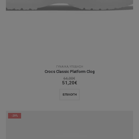
ΓΥΝΑΊΚΑ
,
ΥΠΌΔΗΣΗ
Crocs Classic Platform Clog
64,00
€
51,20
€
Αυτό
ΕΠΙΛΟΓΉ
το
προϊόν
έχει
-29%
πολλαπλές
παραλλαγές.
Οι
επιλογές