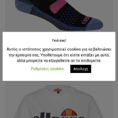
Γειά σας!
SNOW
,
ΚΆΛΤΣΕΣ
Burton Τεχνικές Κάλτσες Womens Performance Midweight Sock
Αυτός ο ιστότοπος χρησιμοποιεί cookies για να βελτιώσει
Original
Η
31,00
€
39,00
€
price
τρέχουσα
την εμπειρία σας. Υποθέτουμε ότι είστε εντάξει με αυτό,
was:
τιμή
Αυτό
αλλά μπορείτε να εξαιρεθείτε αν το επιθυμείτε.
ΕΠΙΛΟΓΉ
39,00€.
είναι:
το
31,00€.
Ρυθμίσεις cookies
Αποδοχή
προϊόν
έχει
πολλαπλές
παραλλαγές.
Οι
επιλογές
μπορούν
να
επιλεγούν