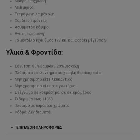
Μαύρη απόχρωση
Midi μήκος
Τετράγωνη λαιμόκοψη
Φαρδιές τιράντες
Ασύμμετρο κόψιμο
Άνετη εφαρμογή
Το μοντέλο έχει ύψος 177 εκ. και φοράει μέγεθος S
Υλικά & Φροντίδα:
Σύνθεση: 80% βαμβάκι, 20% βισκόζη
Πλύσιμο στο πλυντήριο σε χαμηλή θερμοκρασία
Μην χρησιμοποιείτε λευκαντικό
Μην χρησιμοποιείτε στεγνωτήριο
Στέγνωμα σε κρεμάστρα, σε σκιερό μέρος
Σιδέρωμα έως 110°C
Πλύσιμο με παρόμοια χρώματα
Φόδρα: Δεν διαθέτει
ΕΠΙΠΛΈΟΝ ΠΛΗΡΟΦΟΡΊΕΣ