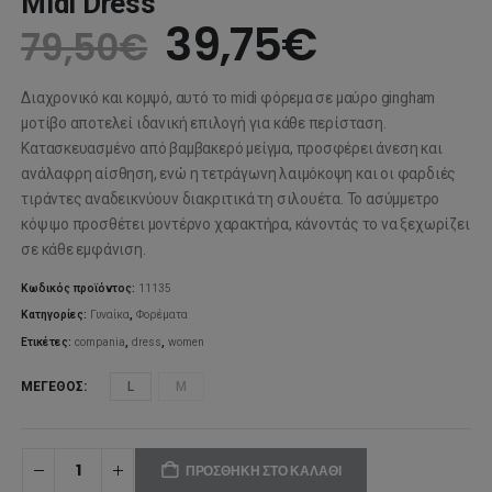
Midi Dress
Original
Η
39,75
€
79,50
€
price
τρέχουσ
Διαχρονικό και κομψό, αυτό το midi φόρεμα σε μαύρο gingham
was:
τιμή
μοτίβο αποτελεί ιδανική επιλογή για κάθε περίσταση.
Κατασκευασμένο από βαμβακερό μείγμα, προσφέρει άνεση και
79,50€.
είναι:
ανάλαφρη αίσθηση, ενώ η τετράγωνη λαιμόκοψη και οι φαρδιές
τιράντες αναδεικνύουν διακριτικά τη σιλουέτα. Το ασύμμετρο
39,75€.
κόψιμο προσθέτει μοντέρνο χαρακτήρα, κάνοντάς το να ξεχωρίζει
σε κάθε εμφάνιση.
Κωδικός προϊόντος:
11135
Κατηγορίες:
Γυναίκα
,
Φορέματα
Ετικέτες:
compania
,
dress
,
women
ΜΈΓΕΘΟΣ
L
M
ΠΡΟΣΘΉΚΗ ΣΤΟ ΚΑΛΆΘΙ