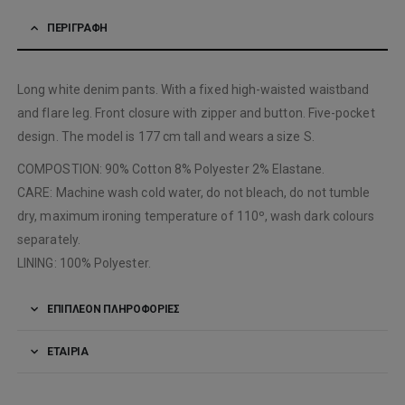
ΠΕΡΙΓΡΑΦΉ
Long white denim pants. With a fixed high-waisted waistband
and flare leg. Front closure with zipper and button. Five-pocket
design. The model is 177 cm tall and wears a size S.
COMPOSTION: 90% Cotton 8% Polyester 2% Elastane.
CARE: Machine wash cold water, do not bleach, do not tumble
dry, maximum ironing temperature of 110º, wash dark colours
separately.
LINING: 100% Polyester.
ΕΠΙΠΛΈΟΝ ΠΛΗΡΟΦΟΡΊΕΣ
ΕΤΑΙΡΊΑ