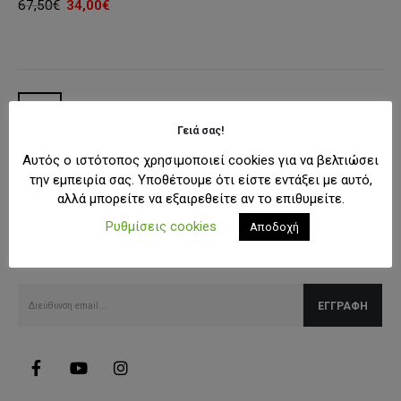
Original
Η
67,50
€
34,00
€
price
τρέχουσα
was:
τιμή
67,50€.
είναι:
34,00€.
Γειά σας!
Αυτός ο ιστότοπος χρησιμοποιεί cookies για να βελτιώσει
την εμπειρία σας. Υποθέτουμε ότι είστε εντάξει με αυτό,
αλλά μπορείτε να εξαιρεθείτε αν το επιθυμείτε.
SUBSCRIBE NEWSLETTER
Ρυθμίσεις cookies
Αποδοχή
Λάβετε όλες τις τελευταίες πληροφορίες για εκπτώσεις και
προσφορές.