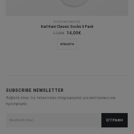
ΑΞΕΣΟΥΆΡ
,
ΚΆΛΤΣΕΣ
Karl Kani Classic Socks 3 Pack
Original
Η
14,00
€
17,50
€
price
τρέχουσα
was:
τιμή
Αυτό
ΕΠΙΛΟΓΉ
17,50€.
είναι:
το
14,00€.
προϊόν
έχει
πολλαπλές
παραλλαγές.
Οι
επιλογές
SUBSCRIBE NEWSLETTER
μπορούν
Λάβετε όλες τις τελευταίες πληροφορίες για εκπτώσεις και
να
προσφορές.
επιλεγούν
στη
σελίδα
του
προϊόντος