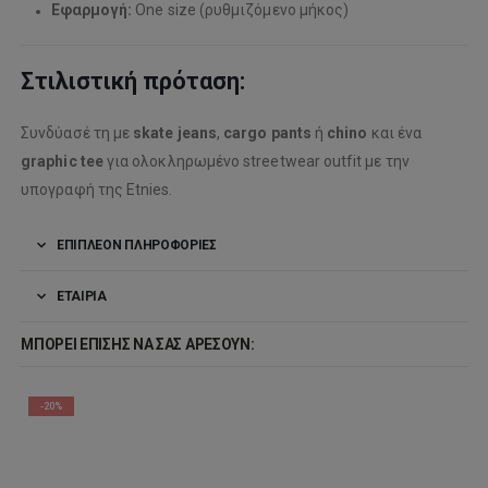
Εφαρμογή:
One size (ρυθμιζόμενο μήκος)
Στιλιστική πρόταση:
Συνδύασέ τη με
skate jeans
,
cargo pants
ή
chino
και ένα
graphic tee
για ολοκληρωμένο streetwear outfit με την
υπογραφή της Etnies.
ΕΠΙΠΛΈΟΝ ΠΛΗΡΟΦΟΡΊΕΣ
ΕΤΑΙΡΊΑ
ΜΠΟΡΕΊ ΕΠΊΣΗΣ ΝΑ ΣΑΣ ΑΡΈΣΟΥΝ:
-20%