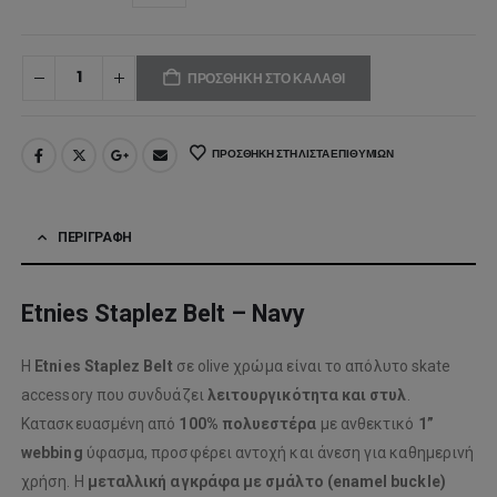
ΠΡΟΣΘΉΚΗ ΣΤΟ ΚΑΛΆΘΙ
ΠΡΟΣΘΉΚΗ ΣΤΗ ΛΊΣΤΑ ΕΠΙΘΥΜΙΏΝ
ΠΕΡΙΓΡΑΦΉ
Etnies Staplez Belt – Navy
Η
Etnies Staplez Belt
σε olive χρώμα είναι το απόλυτο skate
accessory που συνδυάζει
λειτουργικότητα και στυλ
.
Κατασκευασμένη από
100% πολυεστέρα
με ανθεκτικό
1”
webbing
ύφασμα, προσφέρει αντοχή και άνεση για καθημερινή
χρήση. Η
μεταλλική αγκράφα με σμάλτο (enamel buckle)