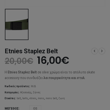
Etnies Staplez Belt
Original
Η
16,00
€
20,00
€
price
τρέχουσ
Η
Etnies Staplez Belt
σε olive χρώμα είναι το απόλυτο skate
was:
τιμή
accessory που συνδυάζει
λειτουργικότητα και στυλ
.
20,00€.
είναι:
Κωδικός προϊόντος:
Μ/Δ
Κατηγορίες:
Αξεσουάρ
,
Ζώνες
16,00€.
Ετικέτες:
belt
,
belts
,
etnies
,
mens
,
mens belt
,
ζωνη
ΜΈΓΕΘΟΣ
OS