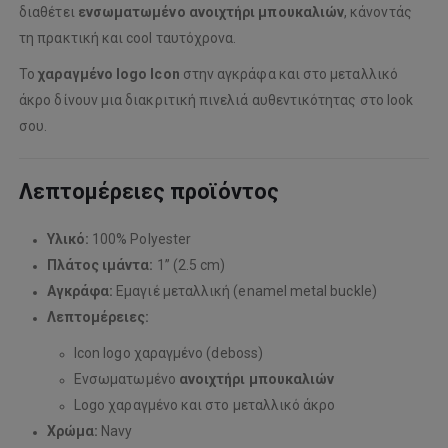
διαθέτει
ενσωματωμένο ανοιχτήρι μπουκαλιών
, κάνοντάς
τη πρακτική και cool ταυτόχρονα.
Το
χαραγμένο logo Icon
στην αγκράφα και στο μεταλλικό
άκρο δίνουν μια διακριτική πινελιά αυθεντικότητας στο look
σου.
Λεπτομέρειες προϊόντος
Υλικό:
100% Polyester
Πλάτος ιμάντα:
1” (2.5 cm)
Αγκράφα:
Εμαγιέ μεταλλική (enamel metal buckle)
Λεπτομέρειες:
Icon logo χαραγμένο (deboss)
Ενσωματωμένο
ανοιχτήρι μπουκαλιών
Logo χαραγμένο και στο μεταλλικό άκρο
Χρώμα:
Navy