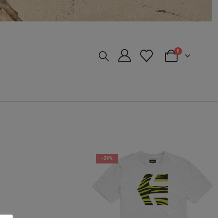
0
-29%