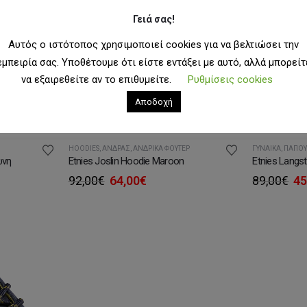
Γειά σας!
Αυτός ο ιστότοπος χρησιμοποιεί cookies για να βελτιώσει την
εμπειρία σας. Υποθέτουμε ότι είστε εντάξει με αυτό, αλλά μπορείτ
να εξαιρεθείτε αν το επιθυμείτε.
Ρυθμίσεις cookies
Αποδοχή
HOODIES
,
ΆΝΔΡΑΣ
,
ΑΝΔΡΙΚΆ ΦΟΎΤΕΡ
ΓΥΝΑΊΚΑ
,
ΠΑΠΟΎ
ώνη
Etnies Joslin Hoodie Maroon
Etnies Langs
Original
Η
Or
92,00
€
64,00
€
89,00
€
45
υσα
price
τρέχουσα
pr
was:
τιμή
wa
92,00€.
είναι:
89
.
64,00€.