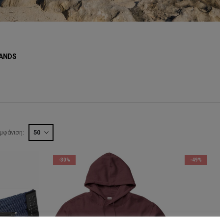
ANDS
μφάνιση:
-30%
-49%