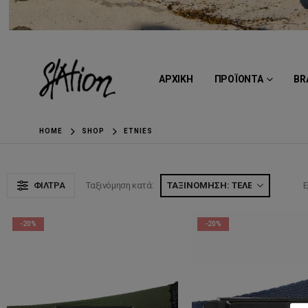
ΑΡΧΙΚΗ
ΠΡΟΪΟΝΤΑ
BR
HOME
SHOP
ETNIES
ΦΊΛΤΡΑ
Ταξινόμηση κατά:
Ε
-20%
-20%