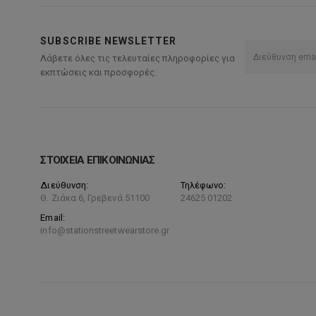
SUBSCRIBE NEWSLETTER
Λάβετε όλες τις τελευταίες πληροφορίες για
εκπτώσεις και προσφορές.
ΣΤΟΙΧΕΙΑ ΕΠΙΚΟΙΝΩΝΙΑΣ
Διεύθυνση:
Τηλέφωνο:
Θ. Ζιάκα 6, Γρεβενά 51100
24625 01202
Email:
info@stationstreetwearstore.gr