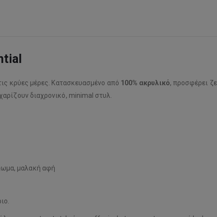
tial
 τις κρύες μέρες. Κατασκευασμένο από
100% ακρυλικό
, προσφέρει ζ
χαρίζουν διαχρονικό, minimal στυλ.
ίωμα, μαλακή αφή
ιο.