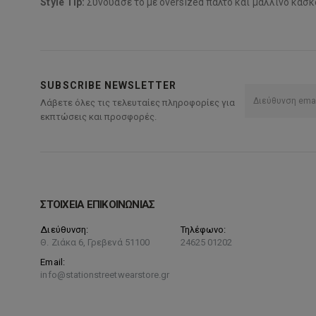
Style Tip:
Συνδύασέ το με oversized παλτό και μάλλινο κασκόλ 
SUBSCRIBE NEWSLETTER
Λάβετε όλες τις τελευταίες πληροφορίες για
εκπτώσεις και προσφορές.
ΣΤΟΙΧΕΙΑ ΕΠΙΚΟΙΝΩΝΙΑΣ
Διεύθυνση:
Τηλέφωνο:
Θ. Ζιάκα 6, Γρεβενά 51100
24625 01202
Email:
info@stationstreetwearstore.gr