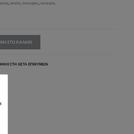
,00€.
είναι:
snow
,
winter
,
σκουφάκι
,
σκουφος
20,00€.
ΚΗ ΣΤΟ ΚΑΛΆΘΙ
ΉΚΗ ΣΤΗ ΛΊΣΤΑ ΕΠΙΘΥΜΙΏΝ
ε