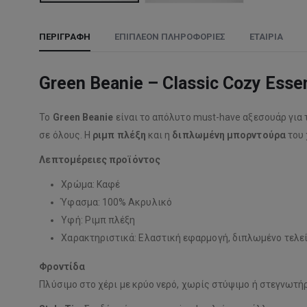
ΠΕΡΙΓΡΑΦΉ
ΕΠΙΠΛΈΟΝ ΠΛΗΡΟΦΟΡΊΕΣ
ΕΤΑΙΡΊΑ
Green Beanie – Classic Cozy Essen
Το
Green Beanie
είναι το απόλυτο must-have αξεσουάρ για
σε όλους. Η
ριμπ πλέξη
και η
διπλωμένη μπορντούρα
του 
Λεπτομέρειες προϊόντος
Χρώμα: Καφέ
Ύφασμα: 100% Ακρυλικό
Υφή: Ριμπ πλέξη
Χαρακτηριστικά: Ελαστική εφαρμογή, διπλωμένο τελε
Φροντίδα
Πλύσιμο στο χέρι με κρύο νερό, χωρίς στύψιμο ή στεγνωτήρ