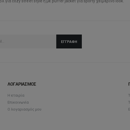
για cozy street style ή με puffer jacket για sporty χειμερινό look.
ΛΟΓΑΡΙΑΣΜΟΣ
Η εταιρία
Επικοινωνία
Ο λογαριασμός μου