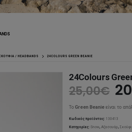
ANDS
ΣΚΟΎΦΙΑ / HEADBANDS
24COLOURS GREEN BEANIE
24Colours Gree
Or
20
25,00
€
pr
Το
Green Beanie
είναι το από
wa
Κωδικός προϊόντος:
130413
Κατηγορίες:
Snow
,
Αξεσουάρ
,
Σκούφι