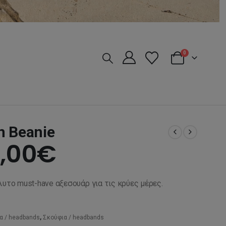
0
n Beanie
iginal
Η
,00
€
ice
τρέχουσα
λυτο must-have αξεσουάρ για τις κρύες μέρες.
s:
τιμή
α / headbands
,
Σκούφια / headbands