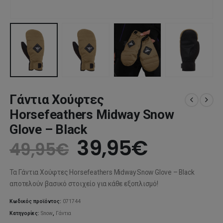
Γάντια Χούφτες
Horsefeathers Midway Snow
Glove – Black
Original
Η
39,95
€
49,95
€
price
τρέχου
Τα Γάντια Χούφτες Horsefeathers Midway Snow Glove – Black
was:
τιμή
αποτελούν βασικό στοιχείο για κάθε εξοπλισμό!
49,95€.
είναι:
Κωδικός προϊόντος:
071744
Κατηγορίες:
Snow
,
Γάντια