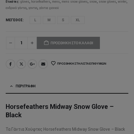
39,95€.
Ετικέτες:
gloves
,
horsefeathers
,
mens
,
mens snow gloves
,
snow
,
snow gloves
,
winter
,
ανδρικά γάντια
,
γαντια
,
γάντια χιονιού
ΜΈΓΕΘΟΣ
L
M
S
XL
ΠΡΟΣΘΉΚΗ ΣΤΟ ΚΑΛΆΘΙ
ΠΡΟΣΘΉΚΗ ΣΤΗ ΛΊΣΤΑ ΕΠΙΘΥΜΙΏΝ
ΠΕΡΙΓΡΑΦΉ
Horsefeathers Midway Snow Glove –
Black
Τα Γάντια Χούφτες Horsefeathers Midway Snow Glove – Black