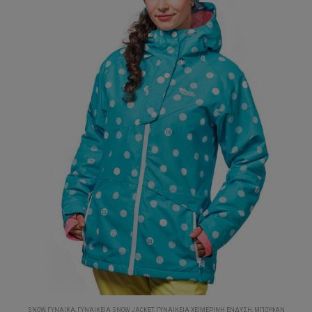
SNOW
,
ΓΥΝΑΊΚΑ
,
ΓΥΝΑΙΚΕΊΑ SNOW JACKET
,
ΓΥΝΑΙΚΕΊΑ ΧΕΙΜΕΡΙΝΉ ΈΝΔΥΣΗ
,
ΜΠΟΥΦΆΝ