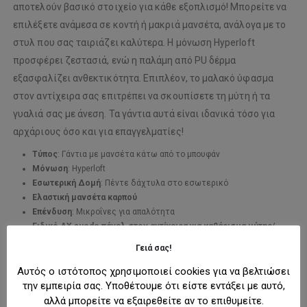
αποτελούν βασικό στοιχείο για κάθε εξοπλισμό! Μπορείτε να
επιλέξετε ανάμεσα σε κοντή ή μακριά μανσέτα, ανάλογα με το
στυλ που σας ταιριάζει καλύτερα. Η μόνωση Hyperloft
προσφέρει ζεστασιά, ενώ η παλάμη από PU δέρμα
εξασφαλίζει ανθεκτικότητα. Επιπλέον, το μαλακό ύφασμα
στον αντίχειρα σας επιτρέπει να σκουπίσετε τη μύτη ή τα
γυαλιά σας με άνεση. Τα γάντια αυτά είναι ιδανικά τόσο για
αρχάριους όσο και για επαγγελματίες!
Τύπος
: Γάντια με μανσέτα κάτω από το μπουφάν
Μόνωση
: Hyperloft
Εσωτερική Δομή
: Πέντε δάχτυλα στο εσωτερικό
Ελαστική μανσέτα καρπού
Επένδυση
: Μικροΐνες για απαλότητα
Ειδικό AX suede πάνελ στον αντίχειρα για καθάρισμα μύτης/
γυαλιών
Γειά σας!
Ανθεκτική παλάμη από PU δέρμα
Ελαστικό λουράκι στον καρπό
Αυτός ο ιστότοπος χρησιμοποιεί cookies για να βελτιώσει
την εμπειρία σας. Υποθέτουμε ότι είστε εντάξει με αυτό,
Σύνθεση Υλικών
:
αλλά μπορείτε να εξαιρεθείτε αν το επιθυμείτε.