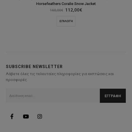
Horsefeathers Coralie Snow Jacket
Original
Η
112,00
€
160,00
€
price
τρέχουσα
was:
τιμή
Αυτό
ΕΠΙΛΟΓΉ
160,00€.
είναι:
το
112,00€.
προϊόν
έχει
πολλαπλές
παραλλαγές.
Οι
επιλογές
SUBSCRIBE NEWSLETTER
μπορούν
Λάβετε όλες τις τελευταίες πληροφορίες για εκπτώσεις και
να
προσφορές.
επιλεγούν
στη
σελίδα
του
προϊόντος