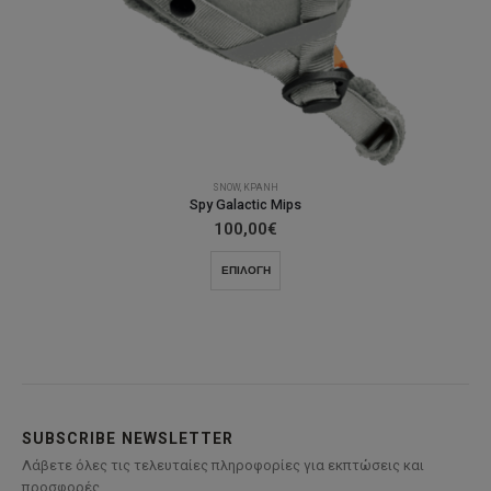
SNOW
,
ΚΡΆΝΗ
Spy Galactic Mips
100,00
€
Αυτό
ΕΠΙΛΟΓΉ
το
προϊόν
έχει
πολλαπλές
παραλλαγές.
Οι
επιλογές
SUBSCRIBE NEWSLETTER
μπορούν
Λάβετε όλες τις τελευταίες πληροφορίες για εκπτώσεις και
να
προσφορές.
επιλεγούν