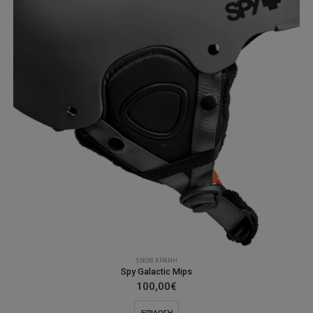
SNOW
,
ΚΡΆΝΗ
Spy Galactic Mips
100,00
€
Αυτό
ΕΠΙΛΟΓΉ