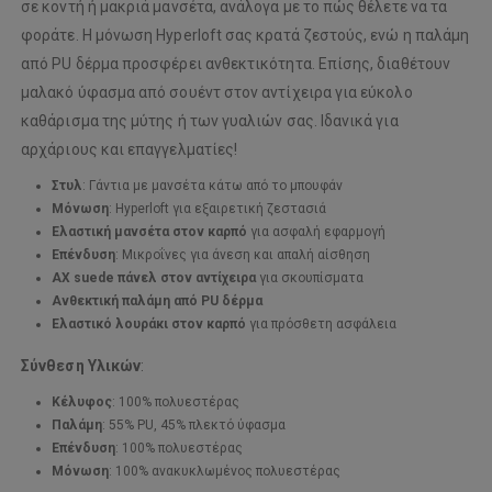
σε κοντή ή μακριά μανσέτα, ανάλογα με το πώς θέλετε να τα
φοράτε. Η μόνωση Hyperloft σας κρατά ζεστούς, ενώ η παλάμη
από PU δέρμα προσφέρει ανθεκτικότητα. Επίσης, διαθέτουν
μαλακό ύφασμα από σουέντ στον αντίχειρα για εύκολο
καθάρισμα της μύτης ή των γυαλιών σας. Ιδανικά για
αρχάριους και επαγγελματίες!
Στυλ
: Γάντια με μανσέτα κάτω από το μπουφάν
Μόνωση
: Hyperloft για εξαιρετική ζεστασιά
Ελαστική μανσέτα στον καρπό
για ασφαλή εφαρμογή
Επένδυση
: Μικροΐνες για άνεση και απαλή αίσθηση
AX suede πάνελ στον αντίχειρα
για σκουπίσματα
Ανθεκτική παλάμη από PU δέρμα
Ελαστικό λουράκι στον καρπό
για πρόσθετη ασφάλεια
Σύνθεση Υλικών
:
Κέλυφος
: 100% πολυεστέρας
Παλάμη
: 55% PU, 45% πλεκτό ύφασμα
Επένδυση
: 100% πολυεστέρας
Μόνωση
: 100% ανακυκλωμένος πολυεστέρας