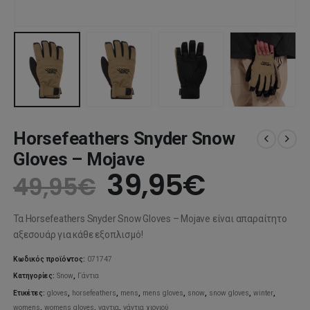
Horsefeathers Snyder Snow
Gloves – Mojave
Original
Η
39,95
€
49,95
€
price
τρέχου
Τα Horsefeathers Snyder Snow Gloves – Mojave είναι απαραίτητο
was:
τιμή
αξεσουάρ για κάθε εξοπλισμό!
49,95€.
είναι:
Κωδικός προϊόντος:
071747
Κατηγορίες:
Snow
,
Γάντια
39,95€.
Ετικέτες:
gloves
,
horsefeathers
,
mens
,
mens gloves
,
snow
,
snow gloves
,
winter
,
womens
,
womens gloves
,
γαντια
,
γάντια χιονιού