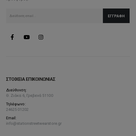
στη
σελίδα
του
προϊόντος
ΣΤΟΙΧΕΙΑ ΕΠΙΚΟΙΝΩΝΙΑΣ
Διεύθυνση:
Θ. Ζιάκα 6, Γρεβενά 51100
Τηλέφωνο:
24625 01202
Email:
info@stationstreetwearstore.gr