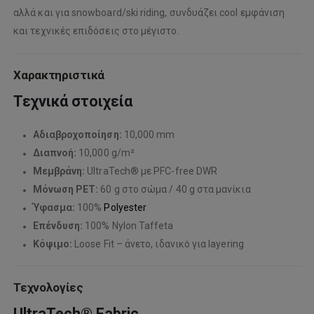
αλλά και για snowboard/ski riding, συνδυάζει cool εμφάνιση
και τεχνικές επιδόσεις στο μέγιστο.
Χαρακτηριστικά
Τεχνικά στοιχεία
Αδιαβροχοποίηση:
10,000 mm
Διαπνοή:
10,000 g/m²
Μεμβράνη:
UltraTech® με PFC-free DWR
Μόνωση PET:
60 g στο σώμα / 40 g στα μανίκια
Ύφασμα:
100%
Polyester
Επένδυση:
100% Nylon Taffeta
Κόψιμο:
Loose Fit – άνετο, ιδανικό για layering
Τεχνολογίες
UltraTech® Fabric