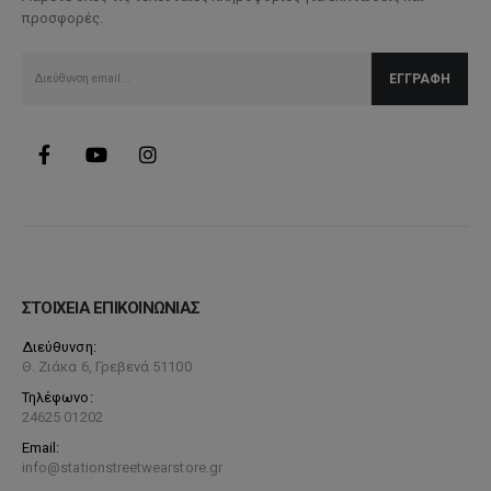
προσφορές.
επιλεγούν
στη
σελίδα
του
προϊόντος
ΣΤΟΙΧΕΙΑ ΕΠΙΚΟΙΝΩΝΙΑΣ
Διεύθυνση:
Θ. Ζιάκα 6, Γρεβενά 51100
Τηλέφωνο:
24625 01202
Email:
info@stationstreetwearstore.gr