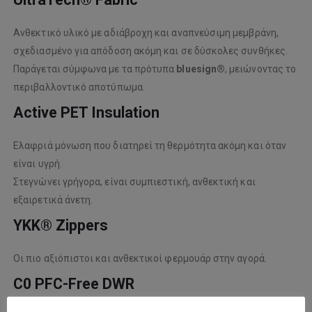
Ανθεκτικό υλικό με αδιάβροχη και αναπνεύσιμη μεμβράνη,
σχεδιασμένο για απόδοση ακόμη και σε δύσκολες συνθήκες.
Παράγεται σύμφωνα με τα πρότυπα
bluesign®
, μειώνοντας το
περιβαλλοντικό αποτύπωμα.
Active PET Insulation
Ελαφριά μόνωση που διατηρεί τη θερμότητα ακόμη και όταν
είναι υγρή.
Στεγνώνει γρήγορα, είναι συμπιεστική, ανθεκτική και
εξαιρετικά άνετη.
YKK® Zippers
Οι πιο αξιόπιστοι και ανθεκτικοί φερμουάρ στην αγορά.
C0 PFC-Free DWR