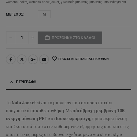
womens jacket
,
womens snow jacket
,
γυναικείο μπουφαν
,
μπουφαν
,
μπουφάν για σκι
ΜΈΓΕΘΟΣ
M
ΠΡΟΣΘΉΚΗ ΣΤΟ ΚΑΛΆΘΙ
ΠΡΟΣΘΉΚΗ ΣΤΗ ΛΊΣΤΑ ΕΠΙΘΥΜΙΏΝ
ΠΕΡΙΓΡΑΦΉ
Το
Nala Jacket
είναι το μπουφάν που σε προστατεύει
πραγματικά σε κάθε συνθήκη. Με
αδιάβροχη μεμβράνη 10K
,
ενεργή μόνωση PET
και
loose εφαρμογή
, προσφέρει άνεση
και ζεστασιά τόσο στις καθημερινές εξορμήσεις όσο και στις
απαιτητικές μέρες στο βουνό. Σχεδιασμένο για street style