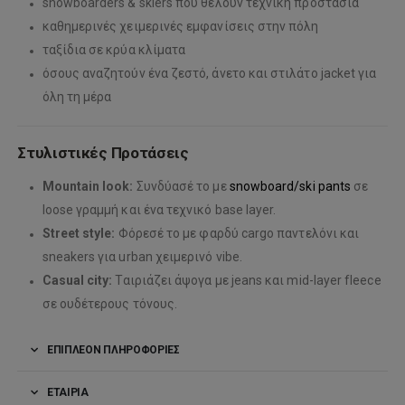
snowboarders & skiers που θέλουν τεχνική προστασία
καθημερινές χειμερινές εμφανίσεις στην πόλη
ταξίδια σε κρύα κλίματα
όσους αναζητούν ένα ζεστό, άνετο και στιλάτο jacket για
όλη τη μέρα
Στυλιστικές Προτάσεις
Mountain look:
Συνδύασέ το με
snowboard/ski pants
σε
loose γραμμή και ένα τεχνικό base layer.
Street style:
Φόρεσέ το με φαρδύ cargo παντελόνι και
sneakers για urban χειμερινό vibe.
Casual city:
Ταιριάζει άψογα με jeans και mid-layer fleece
σε ουδέτερους τόνους.
ΕΠΙΠΛΈΟΝ ΠΛΗΡΟΦΟΡΊΕΣ
ΕΤΑΙΡΊΑ