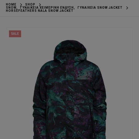
HOME
SHOP
SNOW
,
ΓΥΝΑΙΚΕΊΑ ΧΕΙΜΕΡΙΝΉ ΈΝΔΥΣΗ
,
ΓΥΝΑΙΚΕΊΑ SNOW JACKET
HORSEFEATHERS NALA SNOW JACKET
SALE