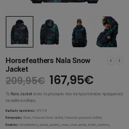
Horsefeathers Nala Snow
Jacket
Original
Η
167,95
€
209,95
€
price
τρέχο
Το
Nala Jacket
είναι το μπουφάν που σε προστατεύει πραγματικά
was:
τιμή
σε κάθε συνθήκη.
209,95€.
είναι:
Κωδικός προϊόντος:
079178
Κατηγορίες:
Snow
,
Γυναικεία Snow Jacket
,
Γυναικεία χειμερινή ένδυση
167,95
Ετικέτες:
horsefeathers
,
jacket
,
jackets
,
snow
,
snow jacket
,
winter
,
womens
,