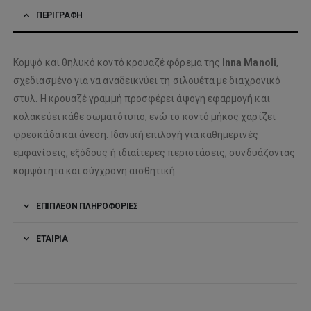
ΠΕΡΙΓΡΑΦΉ
Κομψό και θηλυκό κοντό κρουαζέ φόρεμα της
Inna Manoli
,
σχεδιασμένο για να αναδεικνύει τη σιλουέτα με διαχρονικό
στυλ. Η κρουαζέ γραμμή προσφέρει άψογη εφαρμογή και
κολακεύει κάθε σωματότυπο, ενώ το κοντό μήκος χαρίζει
φρεσκάδα και άνεση. Ιδανική επιλογή για καθημερινές
εμφανίσεις, εξόδους ή ιδιαίτερες περιστάσεις, συνδυάζοντας
κομψότητα και σύγχρονη αισθητική.
ΕΠΙΠΛΈΟΝ ΠΛΗΡΟΦΟΡΊΕΣ
ΕΤΑΙΡΊΑ