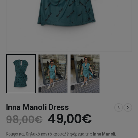
Inna Manoli Dress
Original
Η
49,00
€
98,00
€
price
τρέχου
Κομψό και θηλυκό κοντό κρουαζέ φόρεμα της
Inna Manoli
,