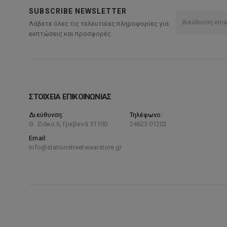
SUBSCRIBE NEWSLETTER
Λάβετε όλες τις τελευταίες πληροφορίες για
εκπτώσεις και προσφορές.
ΣΤΟΙΧΕΙΑ ΕΠΙΚΟΙΝΩΝΙΑΣ
Διεύθυνση:
Τηλέφωνο:
Θ. Ζιάκα 6, Γρεβενά 51100
24625 01202
Email:
info@stationstreetwearstore.gr