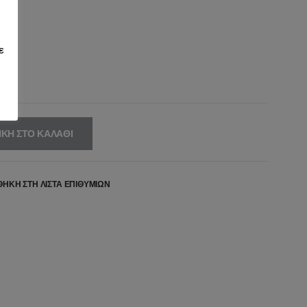
20,00€.
είναι:
60,00€.
ε
ΚΗ ΣΤΟ ΚΑΛΆΘΙ
ΉΚΗ ΣΤΗ ΛΊΣΤΑ ΕΠΙΘΥΜΙΏΝ