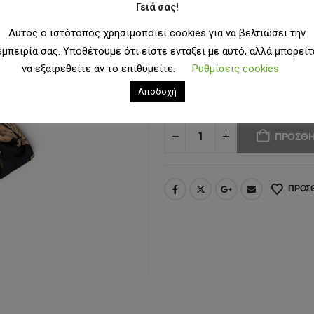
1
Κωδικός προϊόντος:
17402
Γειά σας!
Κατηγορίες:
Γυναίκα
,
Φορέματα
Αυτός ο ιστότοπος χρησιμοποιεί cookies για να βελτιώσει την
Ετικέτες:
dress
,
inna manoli
,
women
εμπειρία σας. Υποθέτουμε ότι είστε εντάξει με αυτό, αλλά μπορείτ
να εξαιρεθείτε αν το επιθυμείτε.
Ρυθμίσεις cookies
ΜΈΓΕΘΟΣ
OS
Αποδοχή
ΠΡΟΣΘΉ
ΠΡΟΣΘ