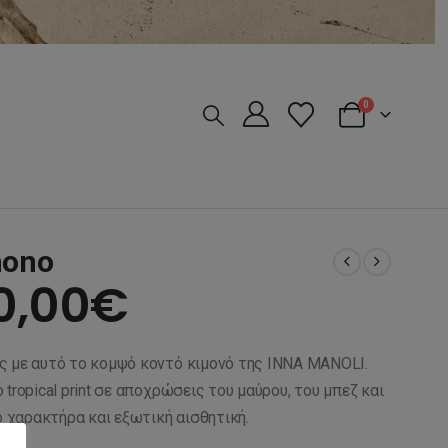
0
mono
riginal
Η
0,00
€
rice
τρέχουσα
ς με αυτό το κομψό κοντό κιμονό της INNA MANOLI.
as:
τιμή
tropical print σε αποχρώσεις του μαύρου, του μπεζ και
ό χαρακτήρα και εξωτική αισθητική.