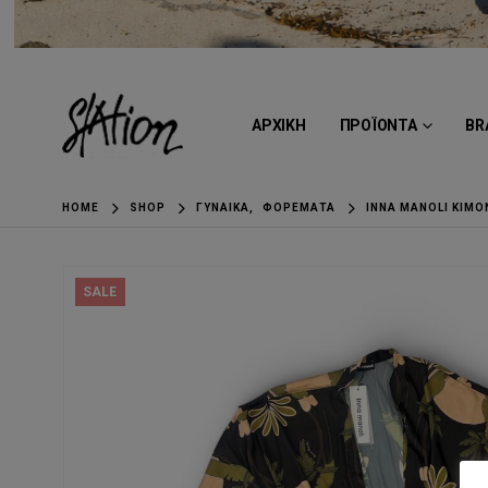
ΑΡΧΙΚΗ
ΠΡΟΪΟΝΤΑ
BR
HOME
SHOP
ΓΥΝΑΊΚΑ
,
ΦΟΡΈΜΑΤΑ
INNA MANOLI KIM
SALE