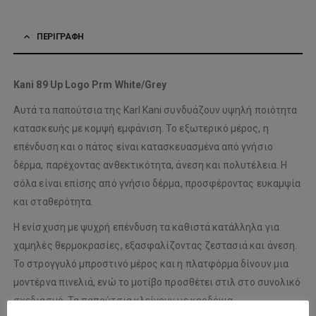
ΠΕΡΙΓΡΑΦΉ
Kani 89 Up Logo Prm White/Grey
Αυτά τα παπούτσια της Karl Kani συνδυάζουν υψηλή ποιότητα
κατασκευής με κομψή εμφάνιση. Το εξωτερικό μέρος, η
επένδυση και ο πάτος είναι κατασκευασμένα από γνήσιο
δέρμα, παρέχοντας ανθεκτικότητα, άνεση και πολυτέλεια. Η
σόλα είναι επίσης από γνήσιο δέρμα, προσφέροντας ευκαμψία
και σταθερότητα.
Η ενίσχυση με ψυχρή επένδυση τα καθιστά κατάλληλα για
χαμηλές θερμοκρασίες, εξασφαλίζοντας ζεστασιά και άνεση.
Το στρογγυλό μπροστινό μέρος και η πλατφόρμα δίνουν μια
μοντέρνα πινελιά, ενώ το μοτίβο προσθέτει στιλ στο συνολικό
σχεδιασμό. Τα παπούτσια κλείνουν με κορδόνια,