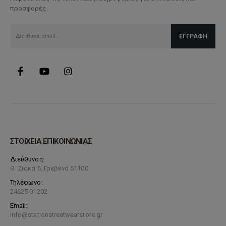
προσφορές.
επιλεγούν
στη
σελίδα
του
προϊόντος
ΣΤΟΙΧΕΙΑ ΕΠΙΚΟΙΝΩΝΙΑΣ
Διεύθυνση:
Θ. Ζιάκα 6, Γρεβενά 51100
Τηλέφωνο:
24625 01202
Email:
info@stationstreetwearstore.gr