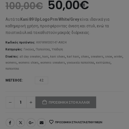
Original
Η
50,00
€
100,00
€
price
τρέχου
Αυτά τα
Kani 89 Up Logo Prm White/Grey
είναι ιδανικά για
was:
τιμή
καθημερινή χρήση, προσφέροντας άνεση και στυλ, ενώ τα
ποιοτικά υλικά τα καθιστούν μακράς διάρκειας.
100,00€.
είναι:
Κωδικός προϊόντος:
KKFWW000147-AW24
50,00€
Κατηγορίες:
Γυναίκα
,
Παπούτσια
,
Υπόδηση
Ετικέτες:
all day sneaker
,
kani
,
kani shoes
,
karl kani
,
shoes
,
sneakers
,
snow
,
winter
,
womens
,
womens shoes
,
womens sneakers
,
γυναικεία παπούτσια
,
εκπτώσεις
,
παπουτσια
ΜΈΓΕΘΟΣ
42
ΠΡΟΣΘΉΚΗ ΣΤΟ ΚΑΛΆΘΙ
ΠΡΟΣΘΉΚΗ ΣΤΗ ΛΊΣΤΑ ΕΠΙΘΥΜΙΏΝ