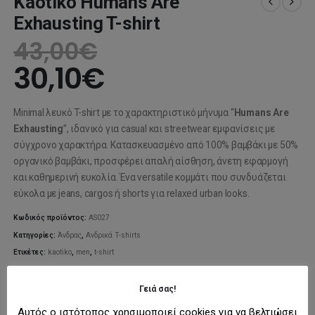
Kaotiko Humans Are
Exhausting T-shirt
43,00
€
30,10
€
Minimal λευκό T-shirt με το χαρακτηριστικό μήνυμα “
Humans Are
Exhausting
”, ιδανικό για casual και streetwear εμφανίσεις με
σύγχρονο χαρακτήρα. Κατασκευασμένο από 100% βαμβάκι με 50%
οργανικό βαμβάκι, προσφέρει απαλή αίσθηση, άνετη εφαρμογή
και καθημερινή ευκολία. Ένα versatile κομμάτι που συνδυάζεται
εύκολα με jeans, cargos ή shorts για relaxed urban looks.
Κωδικός προϊόντος:
AS027
Κατηγορίες:
Άνδρας
,
Ανδρικά T-shirts
Ετικέτες:
kaotiko
,
men
,
t-shirt
ΜΈΓΕΘΟΣ
L
Γειά σας!
Αυτός ο ιστότοπος χρησιμοποιεί cookies για να βελτιώσει