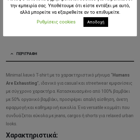
την εμπειρία σας. Υποθέτουμε ότι είστε εντάξει με αυτό,
ΠΡΟΣΘΉΚΗ ΣΤΟ ΚΑΛΆΘΙ
αλλά μπορείτε να εξαιρεθείτε αν το επιθυμείτε.
Ρυθμίσεις cookies
Αποδοχή
ΠΡΟΣΘΉΚΗ ΣΤΗ ΛΊΣΤΑ ΕΠΙΘΥΜΙΏΝ
ΠΕΡΙΓΡΑΦΉ
Minimal λευκό T-shirt με το χαρακτηριστικό μήνυμα “
Humans
Are Exhausting
”, ιδανικό για casual και streetwear εμφανίσεις
με σύγχρονο χαρακτήρα. Κατασκευασμένο από 100% βαμβάκι
με 50% οργανικό βαμβάκι, προσφέρει απαλή αίσθηση, άνετη
εφαρμογή και καθημερινή ευκολία. Ένα versatile κομμάτι που
συνδυάζεται εύκολα με jeans, cargos ή shorts για relaxed urban
looks.
Χαρακτηριστικά: