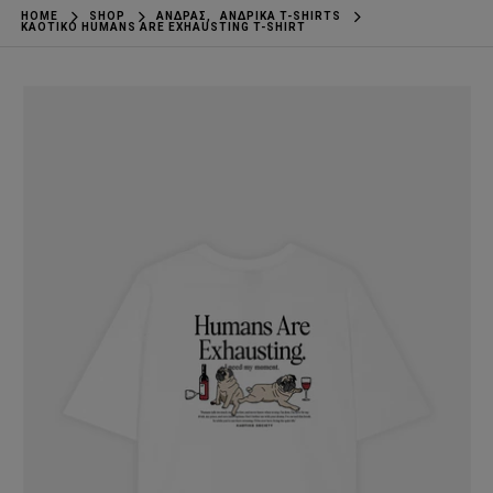
HOME
SHOP
ΆΝΔΡΑΣ
,
ΑΝΔΡΙΚΆ T-SHIRTS
KAOTIKO HUMANS ARE EXHAUSTING T-SHIRT