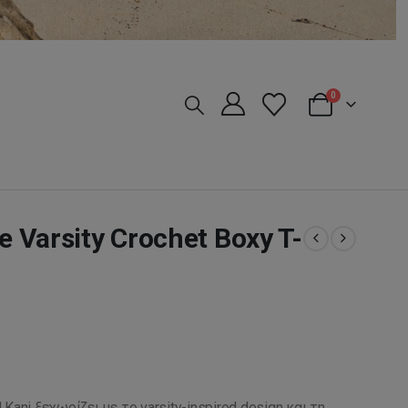
0
e Varsity Crochet Boxy T-
l Kani
ξεχωρίζει με το varsity-inspired design και τη