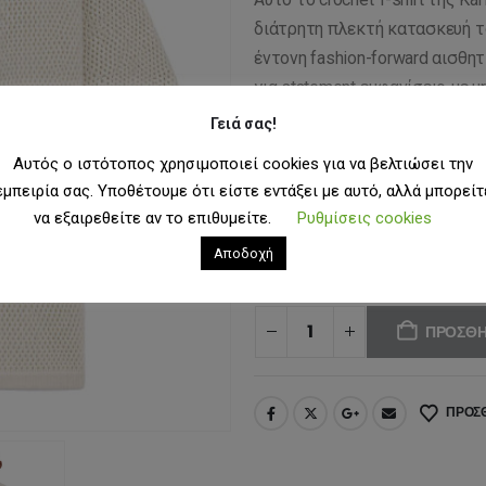
διάτρητη πλεκτή κατασκευή το
έντονη fashion-forward αισθητ
για statement εμφανίσεις με u
Γειά σας!
Κωδικός προϊόντος:
KM262-021
Κατηγορίες:
Άνδρας
,
Ανδρικά T-shirts
Αυτός ο ιστότοπος χρησιμοποιεί cookies για να βελτιώσει την
εμπειρία σας. Υποθέτουμε ότι είστε εντάξει με αυτό, αλλά μπορείτ
Ετικέτες:
karl kani
,
men
,
t-shirt
να εξαιρεθείτε αν το επιθυμείτε.
Ρυθμίσεις cookies
ΜΈΓΕΘΟΣ
L
M
S
Αποδοχή
ΠΡΟΣΘΉ
ΠΡΟΣΘ