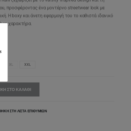
υ, προσφέροντας ένα μοντέρνο streetwear look με
ική. Η boxy και άνετη εφαρμογή του το καθιστά ιδανικό
rban χαρακτήρα.
ε
XL
XXL
ΚΗ ΣΤΟ ΚΑΛΆΘΙ
ΉΚΗ ΣΤΗ ΛΊΣΤΑ ΕΠΙΘΥΜΙΏΝ