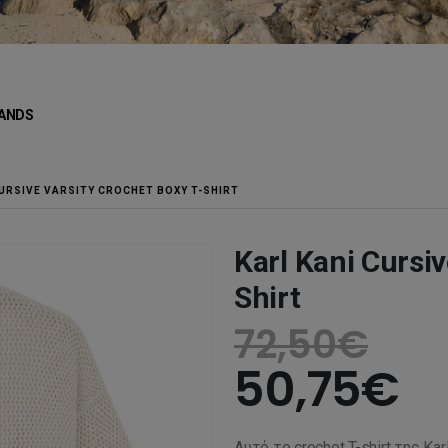
ANDS
CURSIVE VARSITY CROCHET BOXY T-SHIRT
Karl Kani Cursiv
Shirt
72,50
€
50,75
€
Αυτό το crochet T-shirt της
Kar