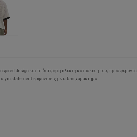
-inspired design και τη διάτρητη πλεκτή κατασκευή του, προσφέροντα
κό για statement εμφανίσεις με urban χαρακτήρα.