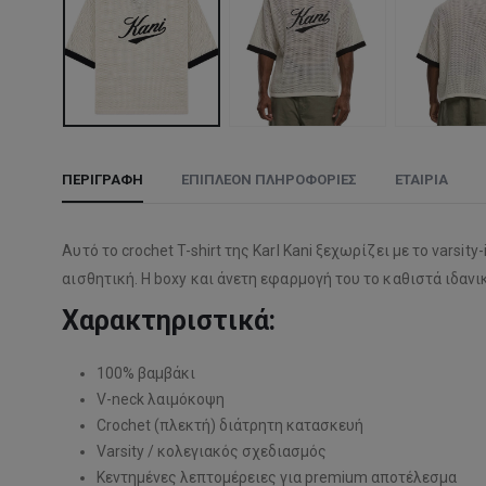
ΠΕΡΙΓΡΑΦΉ
ΕΠΙΠΛΈΟΝ ΠΛΗΡΟΦΟΡΊΕΣ
ΕΤΑΙΡΊΑ
Αυτό το crochet T-shirt της
Karl Kani
ξεχωρίζει με το varsity
αισθητική. Η boxy και άνετη εφαρμογή του το καθιστά ιδανι
Χαρακτηριστικά:
100% βαμβάκι
V-neck λαιμόκοψη
Crochet (πλεκτή) διάτρητη κατασκευή
Varsity / κολεγιακός σχεδιασμός
Κεντημένες λεπτομέρειες για premium αποτέλεσμα