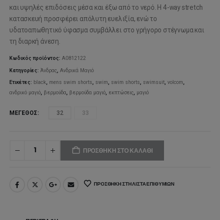
was:
τιμή
και υψηλές επιδόσεις μέσα και έξω από το νερό. Η 4-way stretch
κατασκευή προσφέρει απόλυτη ευελιξία, ενώ το
60,00€.
είναι:
υδατοαπωθητικό ύφασμα συμβάλλει στο γρήγορο στέγνωμα και
τη διαρκή άνεση.
48,00€
Κωδικός προϊόντος:
A0812122
Κατηγορίες:
Άνδρας
,
Ανδρικά Μαγιό
Ετικέτες:
black
,
mens swim shorts
,
swim
,
swim shorts
,
swimsuit
,
volcom
,
ανδρικό μαγιό
,
βερμούδα
,
βερμούδα μαγιό
,
εκπτώσεις
,
μαγιό
ΜΈΓΕΘΟΣ
32
33
ΠΡΟΣΘΉΚΗ ΣΤΟ ΚΑΛΆΘΙ
ΠΡΟΣΘΉΚΗ ΣΤΗ ΛΊΣΤΑ ΕΠΙΘΥΜΙΏΝ