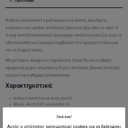
ΠΕΡΙΓΡΑΦΉ
Ανδρικό boardshort σχεδιασμένο για άνεση, ελευθερία
κινήσεων και υψηλές επιδόσεις μέσα και έξω από το νερό. Η
4-way stretch κατασκευή προσφέρει απόλυτη ευελιξία, ενώ το
υδατοαπωθητικό ύφασμα συμβάλλει στο γρήγορο στέγνωμα
και τη διαρκή άνεση.
Με μοντέρνο design και τεχνολογία Cinch Fly για σταθερή
εφαρμογή χωρίς εσωτερικό δίχτυ, αποτελεί ιδανική επιλογή
για surf και καθημερινό beachwear.
Χαρακτηριστικά:
Ανδρικό boardshort με 4-way stretch
Μήκος: 46 cm (18”) για μέγεθος 32
Υδατοαπωθητικό ύφασμα για γρήγορο στέγνωμα
Τεχνολογία Cinch Fly για άνετη και ασφαλή εφαρμογή
Γειά σας!
Πλαϊνή τσέπη με καπάκι
Αυτός ο ιστότοπος χρησιμοποιεί cookies για να βελτιώσει