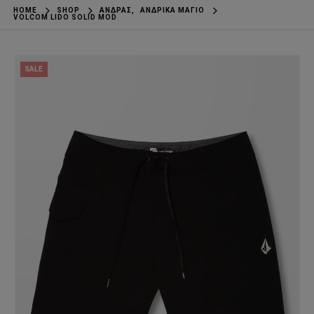
HOME
SHOP
ΆΝΔΡΑΣ
,
ΑΝΔΡΙΚΆ ΜΑΓΙΌ
VOLCOM LIDO SOLID MOD
SALE