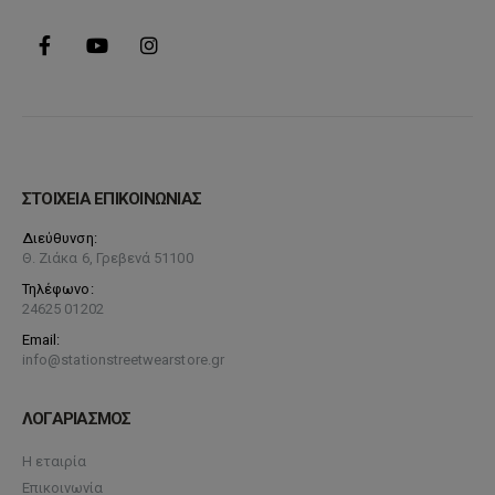
προϊόντος
ΣΤΟΙΧΕΙΑ ΕΠΙΚΟΙΝΩΝΙΑΣ
Διεύθυνση:
Θ. Ζιάκα 6, Γρεβενά 51100
Τηλέφωνο:
24625 01202
Email:
info@stationstreetwearstore.gr
ΛΟΓΑΡΙΑΣΜΟΣ
Η εταιρία
Επικοινωνία