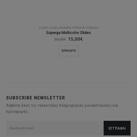
SLIDES
,
SLIDES
,
ΆΝΔΡΑΣ
,
ΓΥΝΑΊΚΑ
,
ΥΠΌΔΗΣΗ
Superga Multicolor Slides
Original
Η
15,00
€
30,00
€
price
τρέχουσα
was:
τιμή
Αυτό
ΕΠΙΛΟΓΉ
30,00€.
είναι:
το
15,00€.
προϊόν
έχει
πολλαπλές
παραλλαγές.
Οι
επιλογές
SUBSCRIBE NEWSLETTER
μπορούν
Λάβετε όλες τις τελευταίες πληροφορίες για εκπτώσεις και
να
προσφορές.
επιλεγούν
στη
σελίδα
του