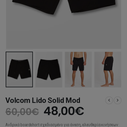
Volcom Lido Solid Mod
Original
Η
48,00
€
60,00
€
price
τρέχου
Ανδρικό boardshort σχεδιασμένο για άνεση, ελευθερία κινήσεων