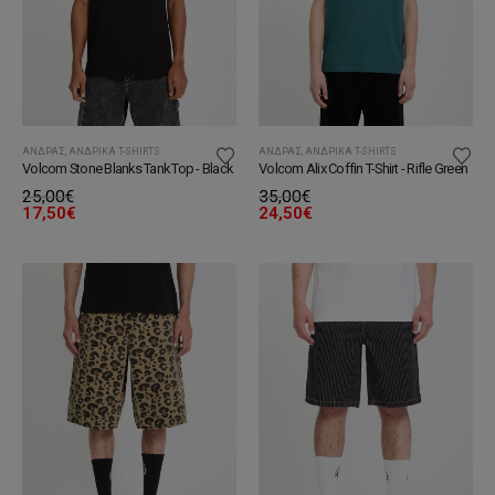
ΆΝΔΡΑΣ
,
ΑΝΔΡΙΚΆ T-SHIRTS
ΆΝΔΡΑΣ
,
ΑΝΔΡΙΚΆ T-SHIRTS
Volcom Stone Blanks Tank Top - Black
Volcom Alix Coffin T-Shirt - Rifle Green
25,00
€
35,00
€
17,50
€
24,50
€