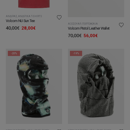
ΆΝΔΡΑΣ
,
ΑΝΔΡΙΚΆ T-SHIRTS
Volcom NU Sun Tee
ΑΞΕΣΟΥΆΡ
,
ΠΟΡΤΟΦΌΛΙΑ
Original
Η
40,00
€
28,00
€
Volcom Pistol Leather Wallet
price
τρέχουσα
Original
Η
70,00
€
56,00
€
was:
τιμή
price
τρέχουσα
40,00€.
είναι:
was:
τιμή
28,00€.
70,00€.
είναι:
56,00€.
-20%
-19%