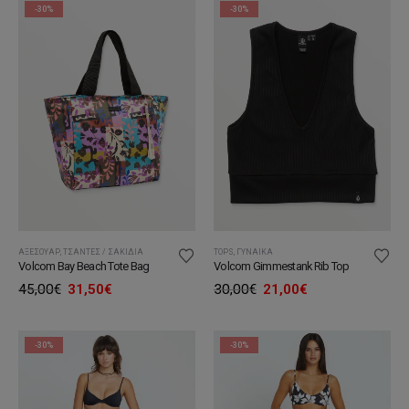
42,50€.
42,00€.
-30%
-30%
ΑΞΕΣΟΥΆΡ
,
ΤΣΆΝΤΕΣ / ΣΑΚΊΔΙΑ
TOPS
,
ΓΥΝΑΊΚΑ
Volcom Bay Beach Tote Bag
Volcom Gimmestank Rib Top
Original
Η
Original
Η
45,00
€
31,50
€
30,00
€
21,00
€
price
τρέχουσα
price
τρέχουσα
was:
τιμή
was:
τιμή
45,00€.
είναι:
30,00€.
είναι:
31,50€.
21,00€.
-30%
-30%