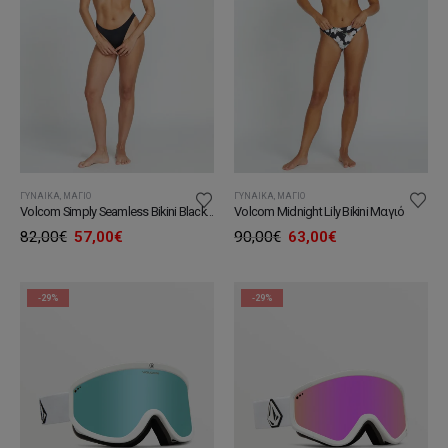
ΓΥΝΑΊΚΑ
,
ΜΑΓΙΌ
ΓΥΝΑΊΚΑ
,
ΜΑΓΙΌ
Volcom Simply Seamless Bikini Black Μαγιό
Volcom Midnight Lily Bikini Μαγιό
Original
Η
Original
Η
82,00
€
57,00
€
90,00
€
63,00
€
price
τρέχουσα
price
τρέχουσα
was:
τιμή
was:
τιμή
82,00€.
είναι:
90,00€.
είναι:
57,00€.
63,00€.
-29%
-29%