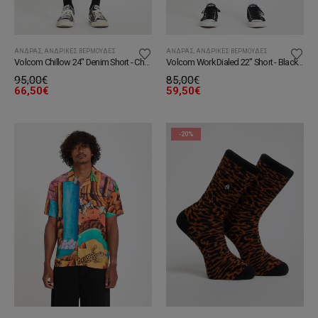
ΆΝΔΡΑΣ
,
ΑΝΔΡΙΚΈΣ ΒΕΡΜΟΎΔΕΣ
ΆΝΔΡΑΣ
,
ΑΝΔΡΙΚΈΣ ΒΕΡΜΟΎΔΕΣ
Volcom Chillow 24" Denim Short - Cheetah
Volcom Work Dialed 22" Short - Black Stripe
95,00
€
85,00
€
66,50
€
59,50
€
-20%