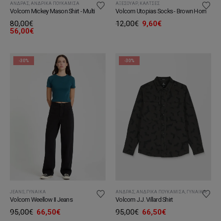
ΆΝΔΡΑΣ
,
ΑΝΔΡΙΚΆ ΠΟΥΚΆΜΙΣΑ
ΑΞΕΣΟΥΆΡ
,
ΚΆΛΤΣΕΣ
Volcom Mickey Mason Shirt - Multi
Volcom Utopias Socks - Brown Horn
Original
Η
80,00
€
12,00
€
9,60
€
price
τρέχουσα
56,00
€
was:
τιμή
12,00€.
είναι:
9,60€.
-30%
-30%
JEANS
,
ΓΥΝΑΊΚΑ
ΆΝΔΡΑΣ
,
ΑΝΔΡΙΚΆ ΠΟΥΚΆΜΙΣΑ
,
ΓΥΝΑΊΚΑ
,
ΠΟΥΚ
Volcom Weellow II Jeans
Volcom J.J. Villard Shirt
Original
Η
Original
Η
95,00
€
66,50
€
95,00
€
66,50
€
price
τρέχουσα
price
τρέχουσα