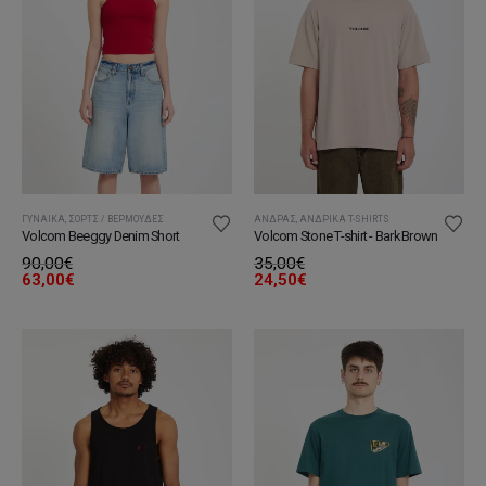
ΓΥΝΑΊΚΑ
,
ΣΟΡΤΣ / ΒΕΡΜΟΎΔΕΣ
ΆΝΔΡΑΣ
,
ΑΝΔΡΙΚΆ T-SHIRTS
Volcom Beeggy Denim Short
Volcom Stone T-shirt - Bark Brown
90,00
€
35,00
€
63,00
€
24,50
€