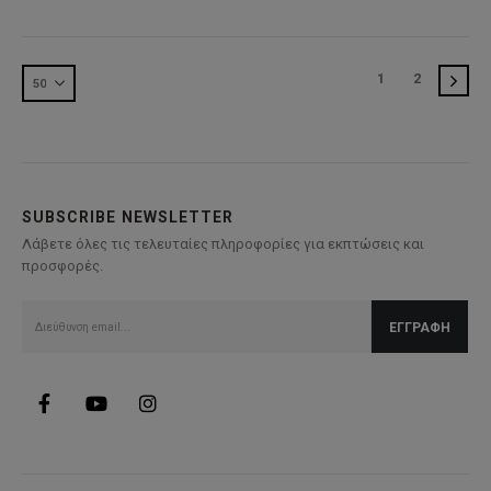
220,00€.
είναι:
30,00€.
είναι:
154,00€.
24,00€.
1
2
SUBSCRIBE NEWSLETTER
Λάβετε όλες τις τελευταίες πληροφορίες για εκπτώσεις και
προσφορές.