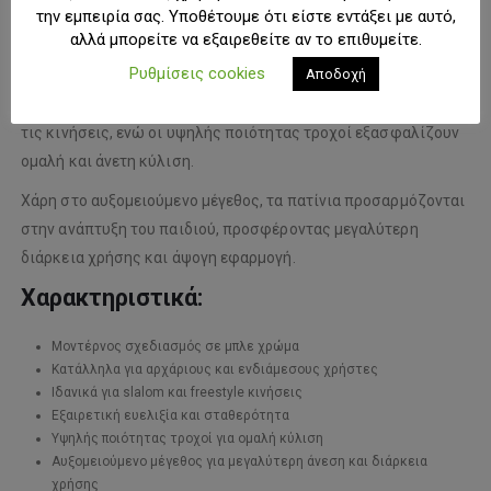
αποτελούν εξαιρετική επιλογή για βόλτες, skate parks και πιο
την εμπειρία σας. Υποθέτουμε ότι είστε εντάξει με αυτό,
απαιτητικές κινήσεις πατινάζ.
αλλά μπορείτε να εξαιρεθείτε αν το επιθυμείτε.
Ρυθμίσεις cookies
Αποδοχή
Τα ειδικά σχεδιασμένα frames για slalom προσφέρουν
αυξημένη ευκινησία και καλύτερο έλεγχο στις στροφές και
τις κινήσεις, ενώ οι υψηλής ποιότητας τροχοί εξασφαλίζουν
ομαλή και άνετη κύλιση.
Χάρη στο αυξομειούμενο μέγεθος, τα πατίνια προσαρμόζονται
στην ανάπτυξη του παιδιού, προσφέροντας μεγαλύτερη
διάρκεια χρήσης και άψογη εφαρμογή.
Χαρακτηριστικά:
Μοντέρνος σχεδιασμός σε μπλε χρώμα
Κατάλληλα για αρχάριους και ενδιάμεσους χρήστες
Ιδανικά για slalom και freestyle κινήσεις
Εξαιρετική ευελιξία και σταθερότητα
Υψηλής ποιότητας τροχοί για ομαλή κύλιση
Αυξομειούμενο μέγεθος για μεγαλύτερη άνεση και διάρκεια
χρήσης