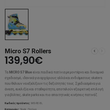
Micro S7 Rollers
139,90
€
Τα
MICRO S7 Blue
είναι παιδικά πατίνια με μοντέρνο και δυναμικό
σχεδιασμό, ιδανικά για αρχάριους αλλά και ενδιάμεσους skaters
που θέλουν να εξελίξουν τις δεξιότητές τους. Σχεδιασμένα για
άνεση, ευελιξία και σταθερότητα, αποτελούν εξαιρετική επιλογή
για βόλτες, skate parks και πιο απαιτητικές κινήσεις πατινάζ.
Κωδικός προϊόντος:
MIS-RE-BL
Κατηγορίες:
Skate
,
Πατίνια