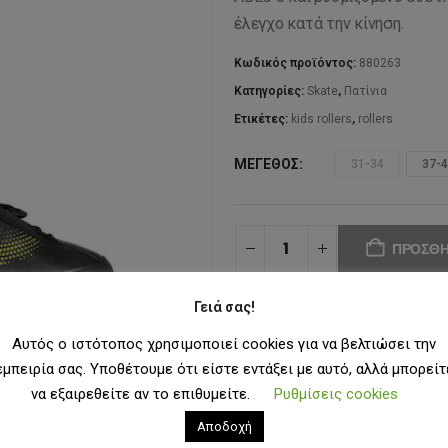
έλεγχο κατά την κίνηση.
Κωδικός προϊόντος:
880263
Κατηγορίες:
Skate
,
Πατίνια
Ετικέτες:
kids rollers
,
rollers
ΜΈΓΕΘΟΣ
31-34
37-
ΠΡΟΣΘΉ
Γειά σας!
ΠΡΟΣΘ
Αυτός ο ιστότοπος χρησιμοποιεί cookies για να βελτιώσει την
εμπειρία σας. Υποθέτουμε ότι είστε εντάξει με αυτό, αλλά μπορείτ
να εξαιρεθείτε αν το επιθυμείτε.
Ρυθμίσεις cookies
Αποδοχή