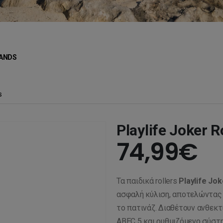
ANDS
S
Playlife Joker R
74,99
€
Τα παιδικά rollers
Playlife Jok
ασφαλή κύλιση, αποτελώντας ι
το πατινάζ. Διαθέτουν ανθεκ
ABEC 5 και ρυθμιζόμενο σύστ