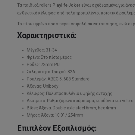
Τα παιδικά rollers
Playlife Joker
είναι σχεδιασμένα για άνε
ανθεκτικό κέλυφος από πολυπροπυλένιο, ποιοτικά ρουλεμά
Το πίσω φρένο προσφέρει ασφαλή ακινητοποίηση, ενώ οι ρ
Χαρακτηριστικά:
Μέγεθος: 31-34
Φρένο: Στο πίσω μέρος
Ρόδες: 72mm PU
Σκληρότητα Τροχού: 82A
Ρουλεμάν: ABEC 5, 608 Standard
Άξονας: Unibody
Κέλυφος: Πολυπροπυλένιο υψηλής αντοχής
Δεσίματα: Ρυθμιζόμενο κούμπωμα, κορδόνια και velcro
Βίδες Άξονα: Double axle steel 6mm, hex 4mm
Μήκος Άξονα: 10.0” / 254mm
Επιπλέον Εξοπλισμός: