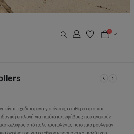
0
ollers
er
είναι σχεδιασμένα για άνεση, σταθερότητα και
δανική επιλογή για παιδιά και εφήβους που αγαπούν
τικό κέλυφος από πολυπροπυλένιο, ποιοτικά ρουλεμάν
ημα δεσίματος για σταθερή εφαρμογή και καλύτερο