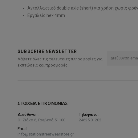
Ανταλλακτικό double axle (short) για χρήση χωρίς φρέ
Εργαλείο hex 4mm
SUBSCRIBE NEWSLETTER
Λάβετε όλες τις τελευταίες πληροφορίες για
εκπτώσεις και προσφορές.
ΣΤΟΙΧΕΙΑ ΕΠΙΚΟΙΝΩΝΙΑΣ
Διεύθυνση:
Τηλέφωνο:
Θ. Ζιάκα 6, Γρεβενά 51100
24625 01202
Email:
info@stationstreetwearstore.gr