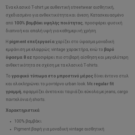
Ένα κλασικό T-shirt με αυθεντική streetwear αισθητική,
σχεδιασμένο για ανθεκτικότητα και άνεση. Κατασκευασμένο
από
100% βαμβάκι υψηλής ποιότητας
, προσφέρει φυσική
διαπνοή και απαλή υφή για καθημερινή χρήση.
Η
pigment επεξεργασία
χαρίζει στο ύφασμα μοναδική
εμφάνιση με ελαφρώς vintage χαρακτήρα, ενώ το
βαρύ
ύφασμα 8 oz
προσφέρει πιο στιβαρή αίσθηση και μεγαλύτερη
ανθεκτικότητα σε σχέση με τα κλασικά T-shirts.
Το
γραφικό τύπωμα στο μπροστινό μέρος
δίνει έντονο στυλ
και ολοκληρώνει το μοντέρνο urban look. Με
regular fit
γραμμή
, εφαρμόζει άνετα και ταιριάζει εύκολα με jeans, cargo
παντελόνια ή shorts.
Χαρακτηριστικά
100% βαμβάκι
Pigment βαφή για μοναδική vintage αισθητική