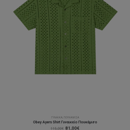
στη
σελίδα
του
προϊόντος
ΓΥΝΑΊΚΑ
,
ΠΟΥΚΆΜΙΣΑ
Obey Ayers Shirt Γυναικείο Πουκάμισο
Original
Η
81,00
€
115,00
€