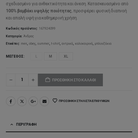
σχεδιασμένο για ανθεκτικότητα και άνεση. Κατασκευασμένο από
100% βαμβάκι υψηλής ποιότητας
, προσφέρει φυσική διαπνοή
και απαλή υφή για καθημερινή χρήση.
Κωδικός προϊόντος:
167924099
Κατηγορία:
Άνδρας
Ετικέτες:
men
,
obey
,
summer
,
t-shirt
,
αντρικά
,
καλοκαιρινά
,
μπλουζάκια
ΜΈΓΕΘΟΣ
L
M
XL
ΠΡΟΣΘΉΚΗ ΣΤΟ ΚΑΛΆΘΙ
ΠΡΟΣΘΉΚΗ ΣΤΗ ΛΊΣΤΑ ΕΠΙΘΥΜΙΏΝ
ΠΕΡΙΓΡΑΦΉ