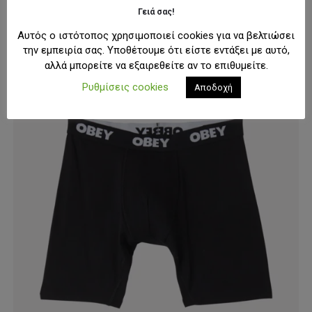
12,80€.
Γειά σας!
προϊόν
έχει
Αυτός ο ιστότοπος χρησιμοποιεί cookies για να βελτιώσει
-20%
πολλαπλές
την εμπειρία σας. Υποθέτουμε ότι είστε εντάξει με αυτό,
παραλλαγές.
αλλά μπορείτε να εξαιρεθείτε αν το επιθυμείτε.
Οι
Ρυθμίσεις cookies
Αποδοχή
επιλογές
μπορούν
να
επιλεγούν
στη
σελίδα
του
προϊόντος