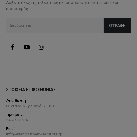
Λάβετε όλες τις τελευταίες πληροφορίες για εκπτώσεις και
να
προσφορές.
επιλεγούν
στη
σελίδα
του
προϊόντος
ΣΤΟΙΧΕΙΑ ΕΠΙΚΟΙΝΩΝΙΑΣ
Διεύθυνση:
Θ. Ζιάκα 6, Γρεβενά 51100
Τηλέφωνο:
24625 01202
Email:
info@stationstreetwearstore.gr