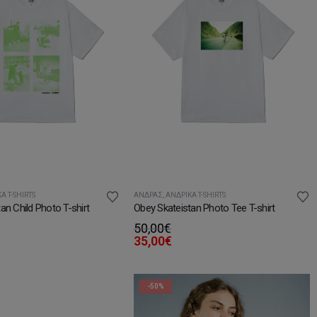
Ά T-SHIRTS
ΆΝΔΡΑΣ
,
ΑΝΔΡΙΚΆ T-SHIRTS
an Child Photo T-shirt
Obey Skateistan Photo Tee T-shirt
50,00
€
35,00
€
-50%