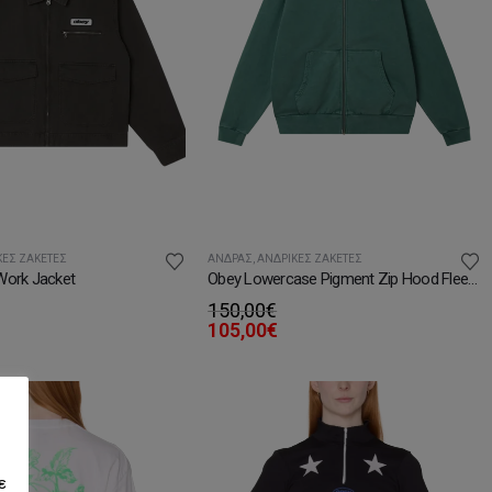
ΚΈΣ ΖΑΚΈΤΕΣ
ΆΝΔΡΑΣ
,
ΑΝΔΡΙΚΈΣ ΖΑΚΈΤΕΣ
Work Jacket
Obey Lowercase Pigment Zip Hood Fleece
150,00
€
105,00
€
ε