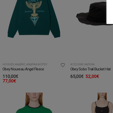
HOODIES
,
ΆΝΔΡΑΣ
,
ΑΝΔΡΙΚΆ ΦΟΎΤΕΡ
ΑΞΕΣΟΥΆΡ
,
ΚΑΠΈΛΑ
Obey Nouveau Angel Fleece
Obey Sobo Trail Bucket Hat
Original
Η
110,00
€
65,00
€
52,00
€
price
τρέχο
77,00
€
was:
τιμή
65,00€.
είναι:
52,00€