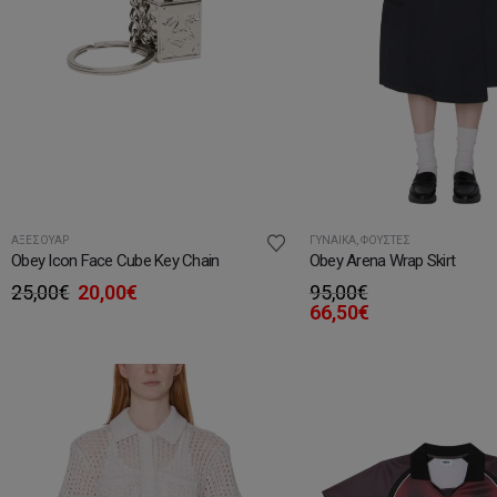
ΑΞΕΣΟΥΆΡ
ΓΥΝΑΊΚΑ
,
ΦΟΎΣΤΕΣ
Obey Icon Face Cube Key Chain
Obey Arena Wrap Skirt
Original
Η
25,00
€
20,00
€
95,00
€
price
τρέχουσα
66,50
€
was:
τιμή
25,00€.
είναι:
20,00€.