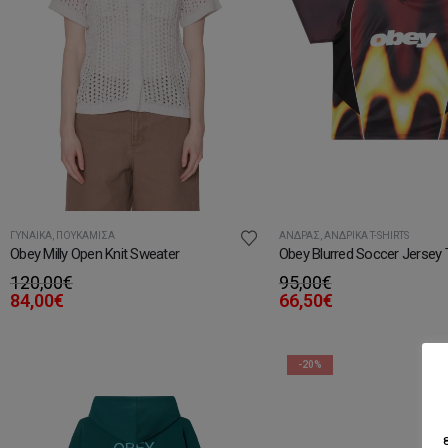
ΓΥΝΑΊΚΑ
,
ΠΟΥΚΆΜΙΣΑ
ΆΝΔΡΑΣ
,
ΑΝΔΡΙΚΆ T-SHIRTS
Obey Milly Open Knit Sweater
Obey Blurred Soccer Jersey T
120,00
€
95,00
€
84,00
€
66,50
€
-20%