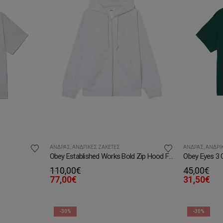
ΆΝΔΡΑΣ
,
ΑΝΔΡΙΚΈΣ ΖΑΚΈΤΕΣ
ΆΝΔΡΑΣ
,
ΑΝΔΡΙΚ
Obey Established Works Bold Zip Hood Fleece
Obey Eyes 3 C
110,00
€
45,00
€
77,00
€
31,50
€
-30%
-30%