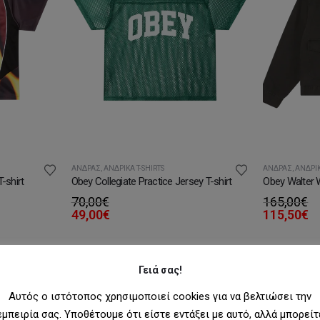
ΆΝΔΡΑΣ
,
ΑΝΔΡΙΚΆ T-SHIRTS
ΆΝΔΡΑΣ
,
ΑΝΔΡΙ
-shirt
Obey Collegiate Practice Jersey T-shirt
Obey Walter 
70,00
€
165,00
€
49,00
€
115,50
€
-20%
Γειά σας!
Αυτός ο ιστότοπος χρησιμοποιεί cookies για να βελτιώσει την
εμπειρία σας. Υποθέτουμε ότι είστε εντάξει με αυτό, αλλά μπορείτ