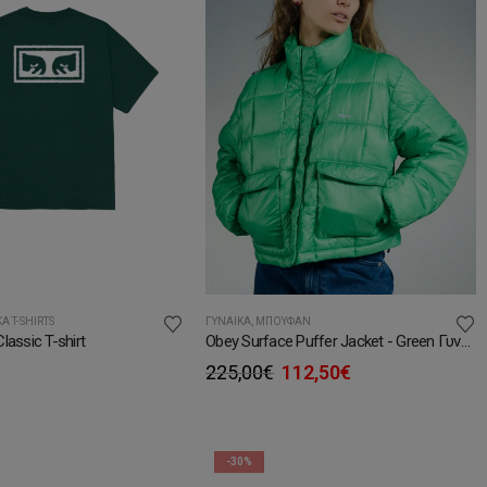
Ά T-SHIRTS
ΓΥΝΑΊΚΑ
,
ΜΠΟΥΦΆΝ
lassic T-shirt
Obey Surface Puffer Jacket - Green Γυναικείο Μπουφάν
Original
Η
225,00
€
112,50
€
price
τρέχουσα
was:
τιμή
225,00€.
είναι:
112,50€.
-30%