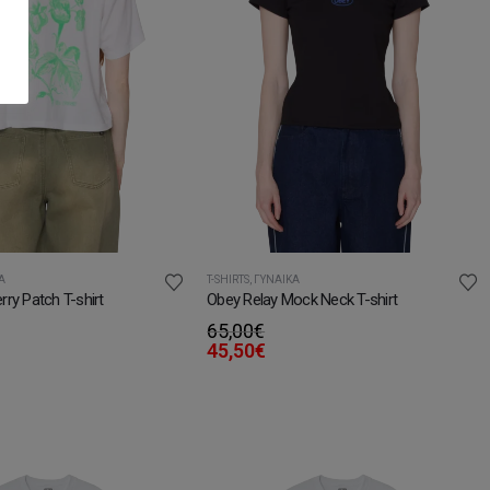
Α
T-SHIRTS
,
ΓΥΝΑΊΚΑ
ry Patch T-shirt
Obey Relay Mock Neck T-shirt
65,00
€
45,50
€