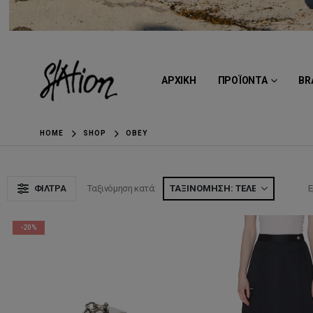
ΑΡΧΙΚΗ
ΠΡΟΪΟΝΤΑ
BR
HOME
SHOP
OBEY
ΦΊΛΤΡΑ
Ταξινόμηση κατά:
Ε
-20%