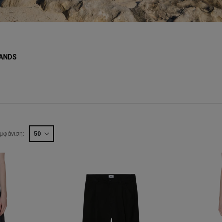
ANDS
μφάνιση: