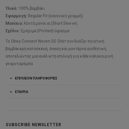
Υλικό:
100% βαμβάκι
Εφαρμογή:
Regular Fit (κανονική γραμμή)
Μανίκια:
Κοντά μανίκια (Short Sleeve)
Σχέδιο:
Εμπριμέ (Printed) ύφασμα
Το Obey Connect Woven SS Shirt συνδυάζει ποιοτική
βαμβακερή κατασκευή, άνεση και μοντέρνα αισθητική,
αποτελώντας μια ευέλικτη επιλογή για κάθε καλοκαιρινή
γκαρνταρόμπα.
ΕΠΙΠΛΈΟΝ ΠΛΗΡΟΦΟΡΊΕΣ
ΕΤΑΙΡΊΑ
SUBSCRIBE NEWSLETTER