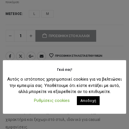
πουκάμισο
ΜΈΓΕΘΟΣ
L
M
ΠΡΟΣΘΉΚΗ ΣΤΟ ΚΑΛΆΘΙ
ΠΡΟΣΘΉΚΗ ΣΤΗ ΛΊΣΤΑ ΕΠΙΘΥΜΙΏΝ
Γειά σας!
ΠΕΡΙΓΡΑΦΉ
Αυτός ο ιστότοπος χρησιμοποιεί cookies για να βελτιώσει
την εμπειρία σας. Υποθέτουμε ότι είστε εντάξει με αυτό,
αλλά μπορείτε να εξαιρεθείτε αν το επιθυμείτε.
Κοντομάνικο πουκάμισο με
Regular Fit
εφαρμογή, που
Ρυθμίσεις cookies
Αποδοχή
προσφέρει άνετη και φυσική εφαρμογή για καθημερινή χρήση.
Το ιδιαίτερο printed σχέδιό του προσθέτει σύγχρονο
χαρακτήρα και ξεχωριστό στυλ, ιδανικό για casual
εμφανίσεις.