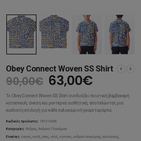
Obey Connect Woven SS Shirt
Original
Η
63,00
€
90,00
€
price
τρέχου
Το Obey Connect Woven SS Shirt συνδυάζει ποιοτική βαμβακερή
was:
τιμή
κατασκευή, άνεση και μοντέρνα αισθητική, αποτελώντας μια
ευέλικτη επιλογή για κάθε καλοκαιρινή γκαρνταρόμπα.
90,00€.
είναι:
Κωδικός προϊόντος:
181210386
63,00€.
Κατηγορίες:
Άνδρας
,
Ανδρικά Πουκάμισα
Ετικέτες:
cream
,
multi
,
obey
,
shirt
,
summer
,
ανδρικό πουκάμισο
,
εκπτώσεις
,