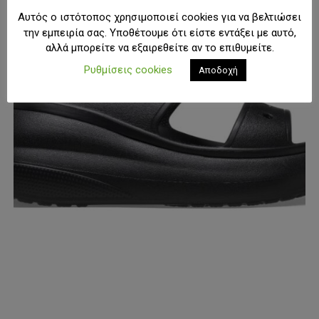
Οι
Αυτός ο ιστότοπος χρησιμοποιεί cookies για να βελτιώσει
επιλογές
την εμπειρία σας. Υποθέτουμε ότι είστε εντάξει με αυτό,
μπορούν
αλλά μπορείτε να εξαιρεθείτε αν το επιθυμείτε.
να
επιλεγούν
Ρυθμίσεις cookies
Αποδοχή
στη
σελίδα
του
προϊόντος