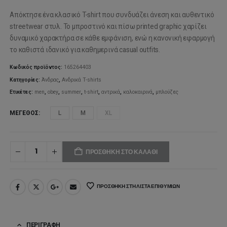
Απόκτησε ένα κλασικό T-shirt που συνδυάζει άνεση και αυθεντικό
streetwear στυλ. Το μπροστινό και πίσω printed graphic χαρίζει
δυναμικό χαρακτήρα σε κάθε εμφάνιση, ενώ η κανονική εφαρμογή
το καθιστά ιδανικό για καθημερινά casual outfits.
Κωδικός προϊόντος:
165264403
Κατηγορίες:
Άνδρας
,
Ανδρικά T-shirts
Ετικέτες:
men
,
obey
,
summer
,
t-shirt
,
αντρικά
,
καλοκαιρινά
,
μπλούζες
ΜΈΓΕΘΟΣ
L
M
XL
ΠΡΟΣΘΉΚΗ ΣΤΟ ΚΑΛΆΘΙ
ΠΡΟΣΘΉΚΗ ΣΤΗ ΛΊΣΤΑ ΕΠΙΘΥΜΙΏΝ
ΠΕΡΙΓΡΑΦΉ