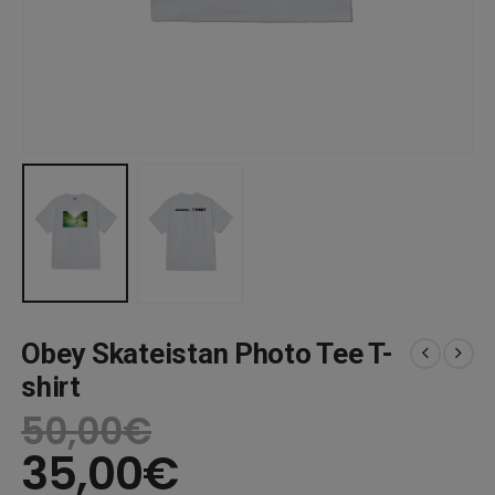
Obey Skateistan Photo Tee T-
shirt
50,00
€
35,00
€