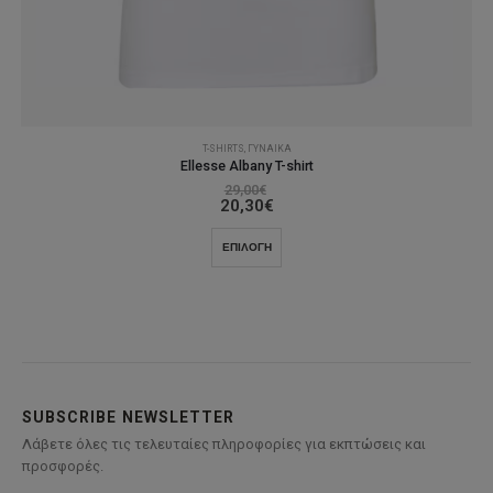
T-SHIRTS
,
ΓΥΝΑΊΚΑ
Ellesse Albany T-shirt
29,00
€
20,30
€
Αυτό
ΕΠΙΛΟΓΉ
το
προϊόν
έχει
πολλαπλές
παραλλαγές.
Οι
επιλογές
SUBSCRIBE NEWSLETTER
μπορούν
Λάβετε όλες τις τελευταίες πληροφορίες για εκπτώσεις και
να
προσφορές.
επιλεγούν
στη