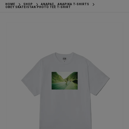
HOME
SHOP
ΆΝΔΡΑΣ
,
ΑΝΔΡΙΚΆ T-SHIRTS
OBEY SKATEISTAN PHOTO TEE T-SHIRT