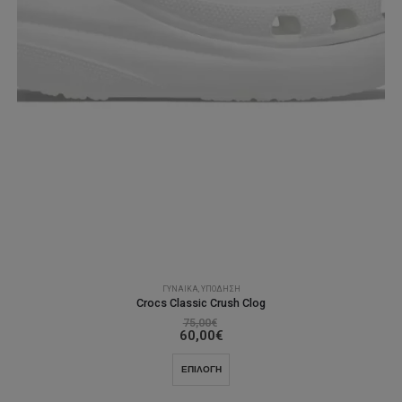
ΓΥΝΑΊΚΑ
,
ΥΠΌΔΗΣΗ
Crocs Classic Crush Clog
75,00
€
60,00
€
Αυτό
ΕΠΙΛΟΓΉ
το
προϊόν