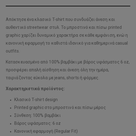
Απόκτησε ένα κλασικό T-shirt που συνδυάζει άνεση και
αυθεντικό streetwear στυλ. Το μπροστινό και πίσω printed
graphic χαρίζει δυναμικό χαρακτήρα σε κάθε εμφάνιση, ενώ η
κανονική εφαρμογή το καθιστά ιδανικό για καθημερινά casual
outfits.
Κατασκευασμένο από 100% βαμβάκι με βάρος υφάσματος 6 oz,
προσφέρει απαλή αίσθηση και άνεση όλη την ημέρα,
ταιριάζοντας εύκολα με jeans, shorts ή φόρμες.
Χαρακτηριστικά προϊόντος:
Κλασικό T-shirt design
Printed graphic στο μπροστινό και πίσω μέρος
Σύνθεση: 100% βαμβάκι
Βάρος υφάσματος: 6 oz
Κανονική εφαρμογή (Regular Fit)