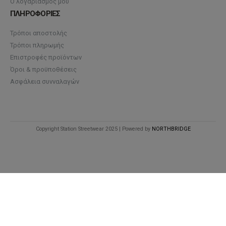
Ο λογαριασμός μου
ΠΛΗΡΟΦΟΡΙΕΣ
Τρόποι αποστολής
Τρόποι πληρωμής
Επιστροφές προϊόντων
Όροι & προϋποθέσεις
Ασφάλεια συνναλαγών
Copyright Station Streetwear 2025 | Powered by
NORTHBRIDGE