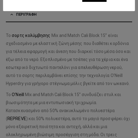
ΠΕΡΙΓΡΑΦΉ
Το
σορτς κολύμβησης
Mix and Match Cali Block 15” είναι
σχεδιασμένο με ελαστική ζώνη μέσης που διαθέτει κορδόνια
για τέλεια εφαρμογή και άνεση που διαρκεί τόσο μέσα όσο και
έξω από το νερό. Εξοπλισμένο με τσέπες για τα χέρια και ένα
εσωτερικό διχτυωτό παντελόνι για απελευθέρωση νερού,
αυτό το σορτς περιλαμβάνει επίσης την τεχνολογία O’Neill
Hyperdry για γρήγορο στέγνωμα μόλις βγείτε από τον ωκεανό.
Το
O’Neill
Mix and Match Cali Block 15” συνδυάζει στυλ και
βιωσιμότητα με μια εντυπωσιακή τριχρωμία.
Κατασκευασμένο από 50% ανακυκλωμένο πολυεστέρα
(
REPREVE
) και 50% πολυεστέρα, αυτό το μαγιό προσφέρει όχι
μόνο εξαιρετική ποιότητα και αντοχή, αλλά και μια
ολοκληρωμένη βιώσιμη προσέγγιση στη μόδα. Οι τρεις