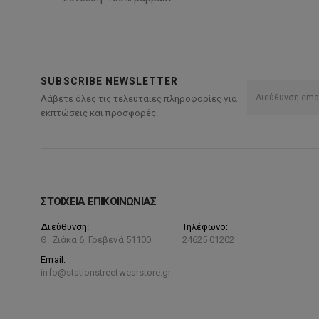
SUBSCRIBE NEWSLETTER
Λάβετε όλες τις τελευταίες πληροφορίες για
εκπτώσεις και προσφορές.
ΣΤΟΙΧΕΙΑ ΕΠΙΚΟΙΝΩΝΙΑΣ
Διεύθυνση:
Τηλέφωνο:
Θ. Ζιάκα 6, Γρεβενά 51100
24625 01202
Email:
info@stationstreetwearstore.gr