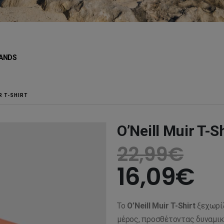
ANDS
R T-SHIRT
O’Neill Muir T-S
22,99
€
16,09
€
Το
O’Neill Muir T-Shirt
ξεχωρίζ
μέρος, προσθέτοντας δυναμικ