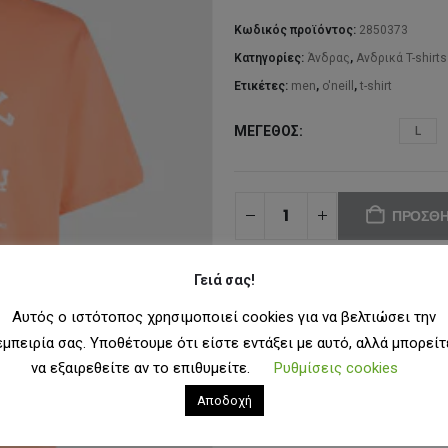
Κωδικός προϊόντος:
2850373
Κατηγορίες:
Άνδρας
,
Ανδρικά T-shirts
Ετικέτες:
men
,
o'neill
,
t-shirt
ΜΈΓΕΘΟΣ
L
ΠΡΟΣΘΉ
Γειά σας!
ΠΡΟΣΘ
Αυτός ο ιστότοπος χρησιμοποιεί cookies για να βελτιώσει την
εμπειρία σας. Υποθέτουμε ότι είστε εντάξει με αυτό, αλλά μπορείτ
να εξαιρεθείτε αν το επιθυμείτε.
Ρυθμίσεις cookies
Αποδοχή