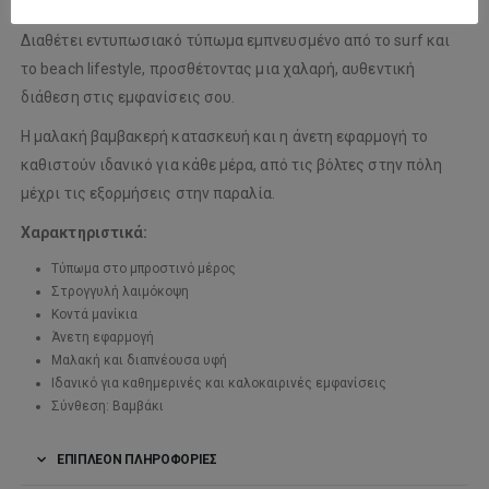
καλοκαιρινό στυλ σε ένα καθημερινό κομμάτι που ξεχωρίζει.
Διαθέτει εντυπωσιακό τύπωμα εμπνευσμένο από το surf και
το beach lifestyle, προσθέτοντας μια χαλαρή, αυθεντική
διάθεση στις εμφανίσεις σου.
Η μαλακή βαμβακερή κατασκευή και η άνετη εφαρμογή το
καθιστούν ιδανικό για κάθε μέρα, από τις βόλτες στην πόλη
μέχρι τις εξορμήσεις στην παραλία.
Χαρακτηριστικά:
Τύπωμα στο μπροστινό μέρος
Στρογγυλή λαιμόκοψη
Κοντά μανίκια
Άνετη εφαρμογή
Μαλακή και διαπνέουσα υφή
Ιδανικό για καθημερινές και καλοκαιρινές εμφανίσεις
Σύνθεση: Βαμβάκι
ΕΠΙΠΛΈΟΝ ΠΛΗΡΟΦΟΡΊΕΣ