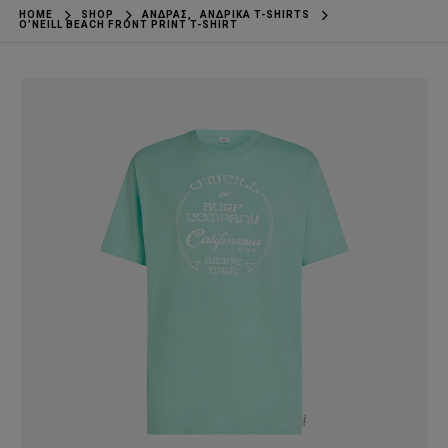
HOME
SHOP
ΆΝΔΡΑΣ
,
ΑΝΔΡΙΚΆ T-SHIRTS
O’NEILL BEACH FRONT PRINT T-SHIRT