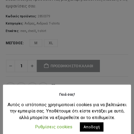
εμφανίσεις σου.
Κωδικός προϊόντος:
2850379
Κατηγορίες:
Άνδρας
,
Ανδρικά T-shirts
Ετικέτες:
men
,
o'neill
,
t-shirt
ΜΈΓΕΘΟΣ
M
XL
ΠΡΟΣΘΉΚΗ ΣΤΟ ΚΑΛΆΘΙ
ΠΡΟΣΘΉΚΗ ΣΤΗ ΛΊΣΤΑ ΕΠΙΘΥΜΙΏΝ
Γειά σας!
Αυτός ο ιστότοπος χρησιμοποιεί cookies για να βελτιώσει
ΠΕΡΙΓΡΑΦΉ
την εμπειρία σας. Υποθέτουμε ότι είστε εντάξει με αυτό,
αλλά μπορείτε να εξαιρεθείτε αν το επιθυμείτε.
Ρυθμίσεις cookies
Αποδοχή
Το
O’Neill Beach Front Print T-shirt
συνδυάζει άνεση και