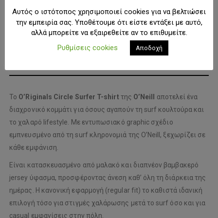
Αυτός ο ιστότοπος χρησιμοποιεί cookies για να βελτιώσει
την εμπειρία σας. Υποθέτουμε ότι είστε εντάξει με αυτό,
ΠΡΟΣΘΉΚΗ ΣΤΗ ΛΊΣΤΑ ΕΠΙΘΥΜΙΏΝ
αλλά μπορείτε να εξαιρεθείτε αν το επιθυμείτε.
Ρυθμίσεις cookies
Αποδοχή
ΠΕΡΙΓΡΑΦΉ
Το
O’Riginals Circle Surfer T-shirt
της
O’Neill
αποτελεί ένα
διαχρονικό κομμάτι για όσους αγαπούν τη surf κουλτούρα και
το χαλαρό lifestyle. Με εντυπωσιακό graphic σχέδιο
εμπνευσμένο από τη surf κληρονομιά της O’Neill, ξεχωρίζει σε
κάθε εμφάνιση.
Είναι κατασκευασμένο από μαλακό και διαπνέον βαμβακερό
jersey ύφασμα, προσφέροντας άνεση καθ’ όλη τη διάρκεια της
ημέρας. Η κανονική εφαρμογή (regular fit) το καθιστά ιδανική
επιλογή τόσο για στιγμές χαλάρωσης μετά το surf όσο και για
casual εμφανίσεις στην πόλη.