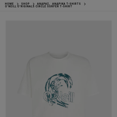
HOME
SHOP
ΆΝΔΡΑΣ
,
ΑΝΔΡΙΚΆ T-SHIRTS
O’NEILL O’RIGINALS CIRCLE SURFER T-SHIRT