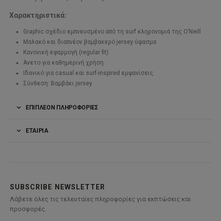
Χαρακτηριστικά:
Graphic σχέδιο εμπνευσμένο από τη surf κληρονομιά της O’Neill
Μαλακό και διαπνέον βαμβακερό jersey ύφασμα
Κανονική εφαρμογή (regular fit)
Άνετο για καθημερινή χρήση
Ιδανικό για casual και surf-inspired εμφανίσεις
Σύνθεση: Βαμβάκι jersey
ΕΠΙΠΛΈΟΝ ΠΛΗΡΟΦΟΡΊΕΣ
ΕΤΑΙΡΊΑ
SUBSCRIBE NEWSLETTER
Λάβετε όλες τις τελευταίες πληροφορίες για εκπτώσεις και
προσφορές.