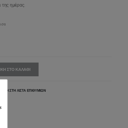
 της ημέρας.
μισα
ΚΗ ΣΤΟ ΚΑΛΆΘΙ
ΉΚΗ ΣΤΗ ΛΊΣΤΑ ΕΠΙΘΥΜΙΏΝ
ε