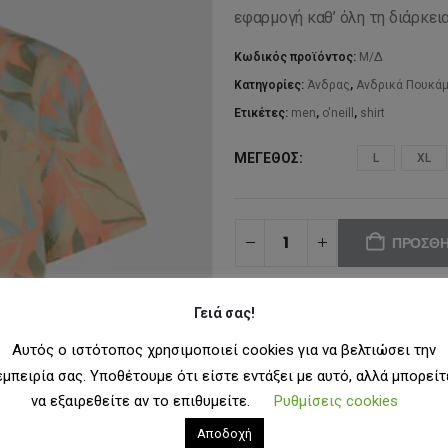
εφαρμογή καθ’ όλη τη διάρκεια
Κωδικός προϊόντος:
Μ/Δ
Κατηγορίες:
Άνδρας
,
Ανδρικά Πουκά
Ετικέτες:
men
,
o'neill
,
shirt
ΜΈΓΕΘΟΣ
L
XL
ΠΡΟΣΘΉ
Γειά σας!
ΠΡΟΣΘ
Αυτός ο ιστότοπος χρησιμοποιεί cookies για να βελτιώσει την
εμπειρία σας. Υποθέτουμε ότι είστε εντάξει με αυτό, αλλά μπορείτ
να εξαιρεθείτε αν το επιθυμείτε.
Ρυθμίσεις cookies
Αποδοχή