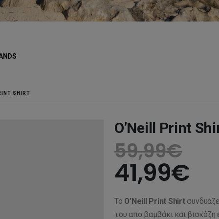
ANDS
RINT SHIRT
O’Neill Print Shi
59,99
€
41,99
€
Το
O’Neill Print Shirt
συνδυάζει
του από βαμβάκι και βισκόζη 