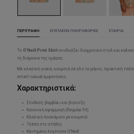
ΠΕΡΙΓΡΑΦΉ
ΕΠΙΠΛΈΟΝ ΠΛΗΡΟΦΟΡΊΕΣ
ΕΤΑΙΡΊΑ
Το
O’Neill Print Shirt
συνδυάζει διαχρονικό στυλ και καλοκα
τη διάρκεια της ημέρας.
Με κλασικό γιακά, κουμπιά σε όλο το μήκος, πρακτική τσέπη
smart-casual εμφανίσεις.
Χαρακτηριστικά:
Σύνθεση: βαμβάκι και βισκόζη
Κανονική εφαρμογή (Regular Fit)
Κλασικό πουκάμισο με κουμπιά
Τσέπη στο στήθος
Κεντημένο λογότυπο O’Neill