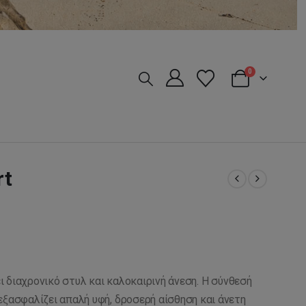
0
rt
 διαχρονικό στυλ και καλοκαιρινή άνεση. Η σύνθεσή
εξασφαλίζει απαλή υφή, δροσερή αίσθηση και άνετη